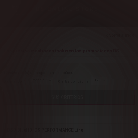
DS
ONLINE STORE
Volver al inicio
Los precios mostrados incluyen las promociones DS
11 vehiculos(s)
corresponden a su búsqueda
Distancia
12
Ordenar por
Ofertas por página
SUS CRITERIOS
DS 7 BlueHDi DS PERFORMANCE Line