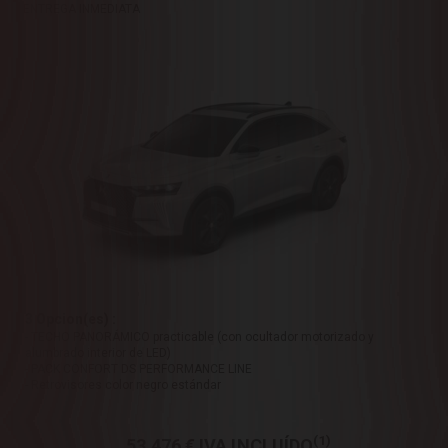
ENTREGA INMEDIATA
3 Opcion(es) :
- TECHO PANORÁMICO practicable (con ocultador motorizado y
alumbrado interior de LED)
- PACK CONFORT DS PERFORMANCE LINE
- Retrovisores color negro estándar
(1)
53.476 €
IVA INCLUÍDO