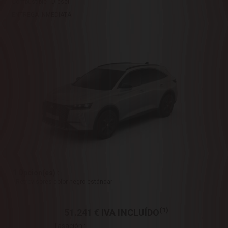
Combustible : Diésel
ENTREGA INMEDIATA
1 Opcion(es) :
- Retrovisores color negro estándar
(1)
51.241 €
IVA INCLUÍDO
Tasación :