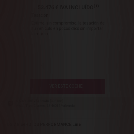
(1)
53.476 €
IVA INCLUÍDO
Tasación :
Estime, sin compromiso, la tasación de
su vehículo en pocos clics sin importar
la marca.
VER ESTE COCHE
DS STORE VALENCIA
[306 km]
Avda. Tres Cruces, 38 46014 Valencia
DS 7 BlueHDi DS PERFORMANCE Line