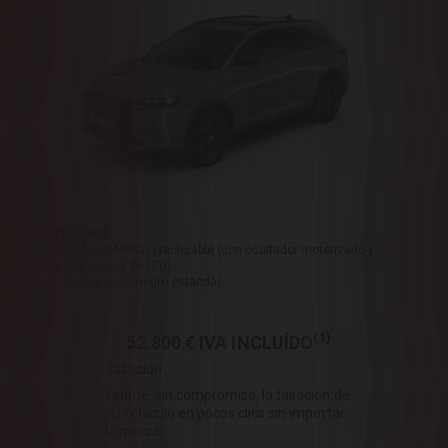
2 Opcion(es) :
- TECHO PANORÁMICO practicable (con ocultador motorizado y
alumbrado interior de LED)
- Retrovisores color negro estándar
(1)
52.800 €
IVA INCLUÍDO
Tasación :
Estime, sin compromiso, la tasación de
su vehículo en pocos clics sin importar
la marca.