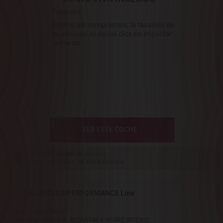
Tasación :
Estime, sin compromiso, la tasación de
su vehículo en pocos clics sin importar
la marca.
VER ESTE COCHE
DS STORE VALENCIA
[306 km]
Avda. Tres Cruces, 38 46014 Valencia
DS 7 BlueHDi DS PERFORMANCE Line
Color : GRIS TITANIO
Tapicería : INTERIOR ALCANTARA NEGRO INTENSO