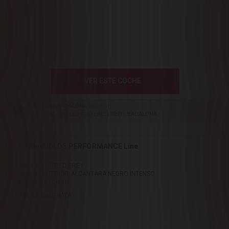
VER ESTE COCHE
DS STORE BADALONA
[516 km]
L'ACER, 44 - (P.I.LES GUIXERES) 08915 BADALONA
DS 7 BlueHDi DS PERFORMANCE Line
Color : LACQUERED GREY
Tapicería : INTERIOR ALCANTARA NEGRO INTENSO
Combustible : Diésel
ENTREGA INMEDIATA