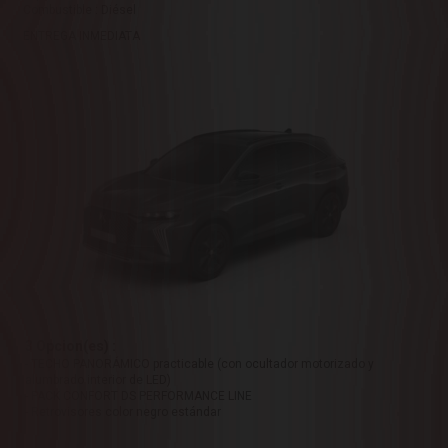
Combustible : Diésel
ENTREGA INMEDIATA
3 Opcion(es) :
- TECHO PANORÁMICO practicable (con ocultador motorizado y
alumbrado interior de LED)
- PACK CONFORT DS PERFORMANCE LINE
- Retrovisores color negro estándar