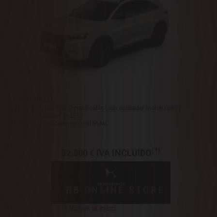
2 Opcion(es) :
- TECHO PANORÁMICO practicable (con ocultador motorizado y
alumbrado interior de LED)
- Retrovisores color negro estándar
(1)
52.800 €
IVA INCLUÍDO
DS
ONLINE STORE
Volver al inicio