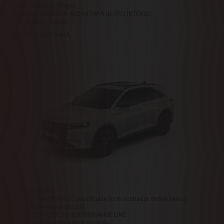
Color : CRYSTAL PEARL
Tapicería : INTERIOR ALCANTARA NEGRO INTENSO
Combustible : Diésel
ENTREGA INMEDIATA
3 Opcion(es) :
- TECHO PANORÁMICO practicable (con ocultador motorizado y
alumbrado interior de LED)
- PACK CONFORT DS PERFORMANCE LINE
- Retrovisores color negro estándar