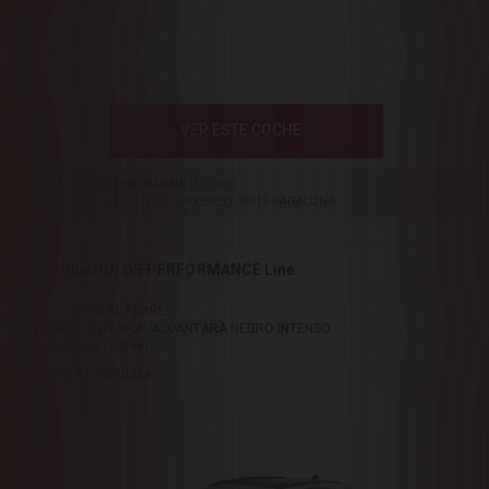
VER ESTE COCHE
DS STORE BADALONA
[516 km]
L'ACER, 44 - (P.I.LES GUIXERES) 08915 BADALONA
DS 7 BlueHDi DS PERFORMANCE Line
Color : CRYSTAL PEARL
Tapicería : INTERIOR ALCANTARA NEGRO INTENSO
Combustible : Diésel
ENTREGA INMEDIATA