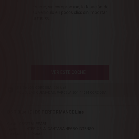
Estime, sin compromiso, la tasación de
su vehículo en pocos clics sin importar
la marca.
VER ESTE COCHE
DS SALON CORDOBA
[296 km]
POLIG. LAS QUEMADAS, PARCELA 20-1 14014 CORDOBA
DS 7 BlueHDi DS PERFORMANCE Line
Color : CRYSTAL PEARL
Tapicería : INTERIOR ALCANTARA NEGRO INTENSO
Combustible : Diésel