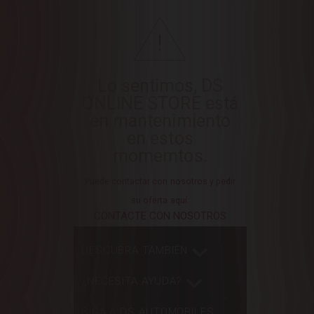
Lo sentimos, DS
ONLINE STORE está
en mantenimiento
en estos
momemtos.
Puede contactar con nosotros y pedir
su oferta aquí:
CONTACTE CON NOSOTROS
DESCUBRA TAMBIÉN
¿NECESITA AYUDA?
SIGA A DS AUTOMOBILES