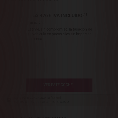
(1)
53.476 €
IVA INCLUÍDO
Tasación :
Estime, sin compromiso, la tasación de
su vehículo en pocos clics sin importar
la marca.
VER ESTE COCHE
DS STORE GUADALAJARA
[53 km]
C/ TRAFALGAR, 30 19004 GUADALAJARA