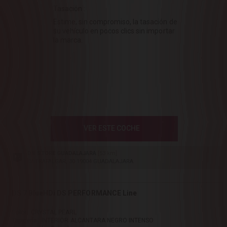
Tasación :
Estime, sin compromiso, la tasación de
su vehículo en pocos clics sin importar
la marca.
VER ESTE COCHE
DS STORE GUADALAJARA
[53 km]
C/ TRAFALGAR, 30 19004 GUADALAJARA
DS 7 BlueHDi DS PERFORMANCE Line
Color : CRYSTAL PEARL
Tapicería : INTERIOR ALCANTARA NEGRO INTENSO