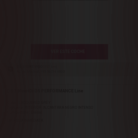
VER ESTE COCHE
DS STORE VIGO
[457 km]
Av. de Madrid, 193 36214 VIGO
DS 7 BlueHDi DS PERFORMANCE Line
Color : LACQUERED GREY
Tapicería : INTERIOR ALCANTARA NEGRO INTENSO
Combustible : Diésel
ENTREGA INMEDIATA