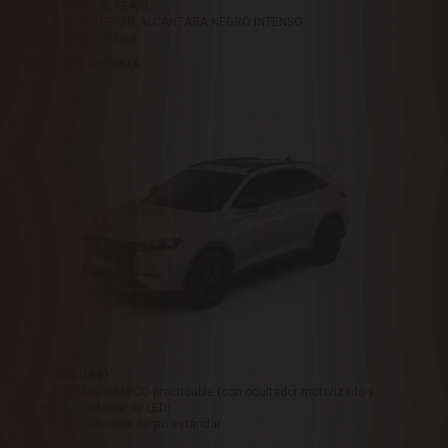
Color : CRYSTAL PEARL
Tapicería : INTERIOR ALCANTARA NEGRO INTENSO
Combustible : Diésel
ENTREGA INMEDIATA
2 Opcion(es) :
- TECHO PANORÁMICO practicable (con ocultador motorizado y
alumbrado interior de LED)
- Retrovisores color negro estándar