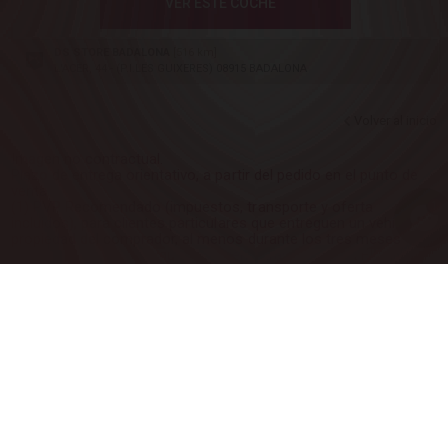
VER ESTE COCHE
DS STORE BADALONA
[516 km]
L'ACER, 44 - (P.I.LES GUIXERES) 08915 BADALONA
Volver al inicio
Imagen no contractual.
Plazo de entrega orientativo, a partir del pedido en el punto de
venta.
(1) PVP Recomendado (impuestos, transporte y oferta
1
incluidos), para clientes particulares que entreguen un vehículo
propiedad del comprador, al menos durante los tres meses
anteriores al pedido, y que financien a través de PSA FINANCIAL
SERVICES SPAIN E.F.C. SA. un capital mínimo de 9.000€ para DS
3 CROSSBACK y de 11.000€ para DS 7 CROSSBACK, con
permanencia mínima de 36 meses. El precio para los clientes
que no deseen financiar se incrementará en el mismo valor en €
que el descuento correspondiente a la financiación. Sujeto a
aprobación financiera. Oferta válida en Península y Baleares para
pedidos hasta el 31 de julio 2022 en los puntos de venta
participantes.
Los valores indicados de consumo de carburante y de
emisiones de CO2 respetan la homologación WLTP (El
Reglamento (UE) 2017/1151). A partir del 1 de septiembre de
2018, los vehículos nuevos se comercializarán de acuerdo con