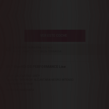
VER ESTE COCHE
DS STORE TARRASSA
[500 km]
AVDA. JAIME I, 15-17 08226 TERRASSA
DS 7 BlueHDi DS PERFORMANCE Line
Color : LACQUERED GREY
Tapicería : INTERIOR ALCANTARA NEGRO INTENSO
Combustible : Diésel
ENTREGA INMEDIATA