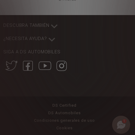
DESCUBRA TAMBIÉN
¿NECESITA AYUDA?
SIGA A DS AUTOMOBILES
DS Certified
DS Automobiles
Condiciones generales de uso
1
Cookies