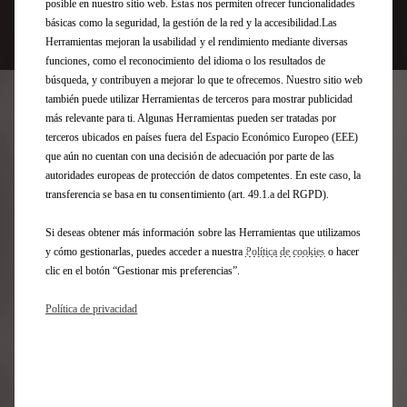
posible en nuestro sitio web. Estas nos permiten ofrecer funcionalidades
básicas como la seguridad, la gestión de la red y la accesibilidad.Las
Herramientas mejoran la usabilidad y el rendimiento mediante diversas
funciones, como el reconocimiento del idioma o los resultados de
búsqueda, y contribuyen a mejorar lo que te ofrecemos. Nuestro sitio web
también puede utilizar Herramientas de terceros para mostrar publicidad
más relevante para ti. Algunas Herramientas pueden ser tratadas por
Por qué elegir DS ONLINE
terceros ubicados en países fuera del Espacio Económico Europeo (EEE)
que aún no cuentan con una decisión de adecuación por parte de las
STORE
autoridades europeas de protección de datos competentes. En este caso, la
transferencia se basa en tu consentimiento (art. 49.1.a del RGPD).
Si deseas obtener más información sobre las Herramientas que utilizamos
y cómo gestionarlas, puedes acceder a nuestra
Política de cookies
o hacer
clic en el botón “Gestionar mis preferencias”.
Política de privacidad
Esta viendo el stock de vehículos
nuevos entregables en 10 días