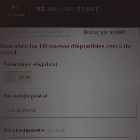
DS
ONLINE STORE
Buscar por concesionario
Buscar por modelo
Descubra los DS nuevos disponibles cerca de
usted
Vehículo(s) elegido(s)
ELEGIR
Su código postal
Su presupuesto
(opcional)