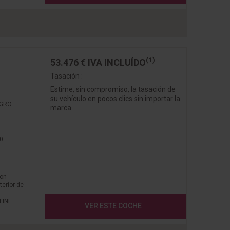
(1)
53.476 €
IVA INCLUÍDO
Tasación :
Estime, sin compromiso, la tasación de
su vehículo en pocos clics sin importar la
EGRO
marca.
0
con
terior de
LINE
VER ESTE COCHE