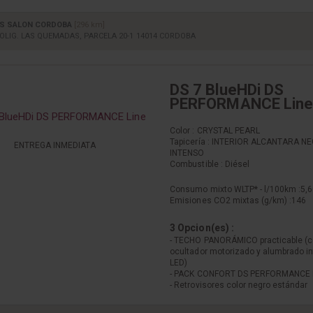
S SALON CORDOBA
[296 km]
OLIG. LAS QUEMADAS, PARCELA 20-1 14014 CORDOBA
DS 7 BlueHDi DS
PERFORMANCE Line
Color : CRYSTAL PEARL
Tapicería : INTERIOR ALCANTARA N
ENTREGA INMEDIATA
INTENSO
Combustible : Diésel
Consumo mixto WLTP* - l/100km :
5,6
Emisiones CO2 mixtas (g/km) :
146
3 Opcion(es) :
- TECHO PANORÁMICO practicable (
ocultador motorizado y alumbrado in
LED)
- PACK CONFORT DS PERFORMANCE 
- Retrovisores color negro estándar