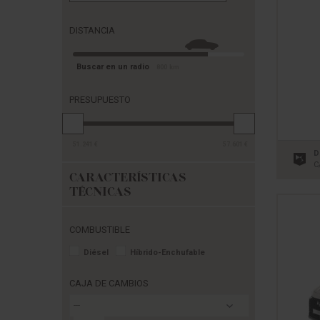
DISTANCIA
Buscar en un radio
800
km
PRESUPUESTO
51.241
€
57.601
€
D
C
CARACTERÍSTICAS
TÉCNICAS
COMBUSTIBLE
Diésel
Híbrido-Enchufable
CAJA DE CAMBIOS
---