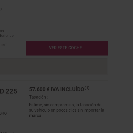
0
con
terior de
LINE
VER ESTE COCHE
(1)
57.600 €
IVA INCLUÍDO
ID 225
Tasación :
Estime, sin compromiso, la tasación de
su vehículo en pocos clics sin importar la
EGRO
marca.