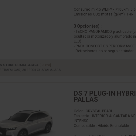
Consumo mixto WLTP* - l/100km :
5,6
Emisiones CO2 mixtas (g/km) :
146
3 Opcion(es) :
- TECHO PANORÁMICO practicable (
ocultador motorizado y alumbrado in
LED)
- PACK CONFORT DS PERFORMANCE 
- Retrovisores color negro estándar
S STORE GUADALAJARA
[53 km]
/ TRAFALGAR, 30 19004 GUADALAJARA
DS 7 PLUG-IN HYBR
PALLAS
Color : CRYSTAL PEARL
Tapicería : INTERIOR ALCANTARA N
INTENSO
Combustible : Híbrido-Enchufable