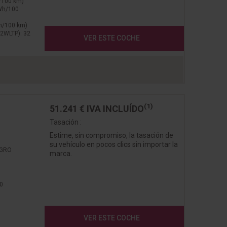
l/100 km)
kWh/100
Wh/100 km)
2WLTP): 32
VER ESTE COCHE
(1)
51.241 €
IVA INCLUÍDO
Tasación :
Estime, sin compromiso, la tasación de
su vehículo en pocos clics sin importar la
EGRO
marca.
0
VER ESTE COCHE