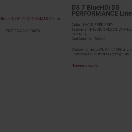
DS 7 BlueHDi DS
PERFORMANCE Line
Color : LACQUERED GREY
Tapicería : INTERIOR ALCANTARA N
ENTREGA INMEDIATA
INTENSO
Combustible : Diésel
Consumo mixto WLTP* - l/100km :
5,5
Emisiones CO2 mixtas (g/km) :
145
Ninuguna opción