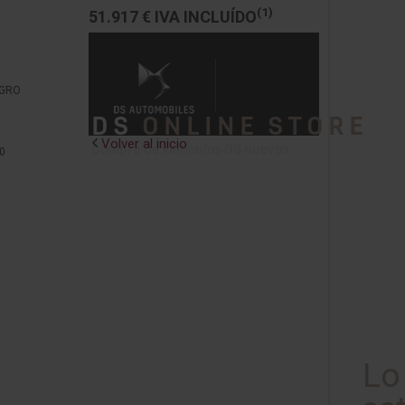
(1)
51.917 €
IVA INCLUÍDO
EGRO
DS
ONLINE STORE
Volver al inicio
Compra de vehículos DS nuevos
0
Lo