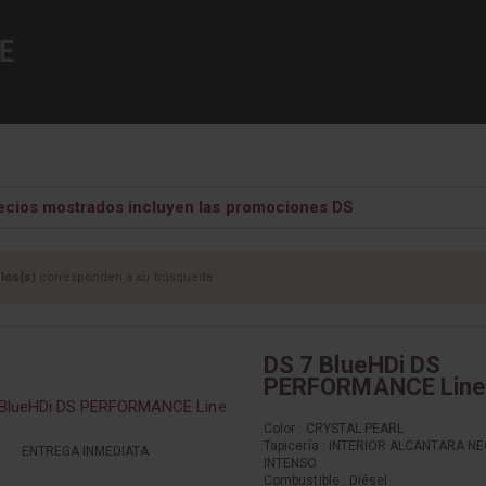
E
ecios mostrados incluyen las promociones DS
los(s)
corresponden a su búsqueda
DS 7 BlueHDi DS
PERFORMANCE Line
Color : CRYSTAL PEARL
Tapicería : INTERIOR ALCANTARA N
ENTREGA INMEDIATA
INTENSO
Combustible : Diésel