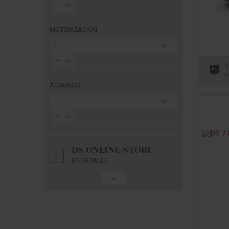
---
MOTORIZACIÓN
---
---
D
C
ACABADO
---
---
DS ONLINE STORE
EN DETALLE