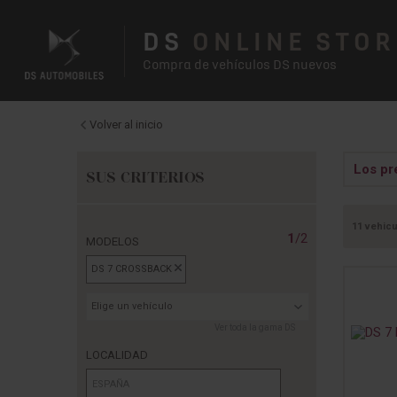
DS
ONLINE STOR
Compra de vehículos DS nuevos
Volver al inicio
Los pr
SUS CRITERIOS
11 vehicu
1
/2
MODELOS
DS 7 CROSSBACK
Elige un vehículo
Ver toda la gama DS
LOCALIDAD