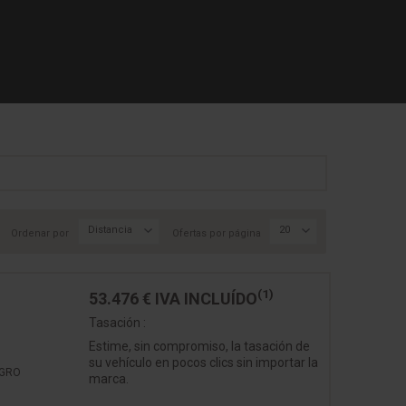
Distancia
20
Ordenar por
Ofertas por página
(1)
53.476 €
IVA INCLUÍDO
Tasación :
Estime, sin compromiso, la tasación de
su vehículo en pocos clics sin importar la
EGRO
marca.