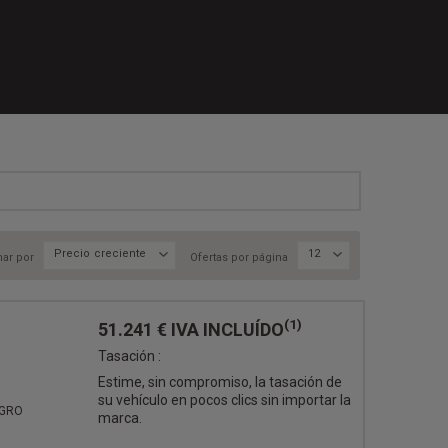
Precio creciente
12
ar por
Ofertas por página
(1)
51.241 €
IVA INCLUÍDO
Tasación :
Estime, sin compromiso, la tasación de
su vehículo en pocos clics sin importar la
EGRO
marca.