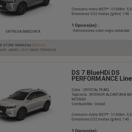
Consumo mixto WLTP* - l/100km :
5,5
Emisiones CO2 mixtas (g/km) :
145
1 Opcion(es) :
- Retrovisores color negro estándar
ENTREGA INMEDIATA
S STORE TARRASSA
[500 km]
VDA. JAIME I, 15-17 08226 TERRASSA
DS 7 BlueHDi DS
PERFORMANCE Line
Color : CRYSTAL PEARL
Tapicería : INTERIOR ALCANTARA N
INTENSO
Combustible : Diésel
Consumo mixto WLTP* - l/100km :
5,5
Emisiones CO2 mixtas (g/km) :
145
1 Opcion(es) :