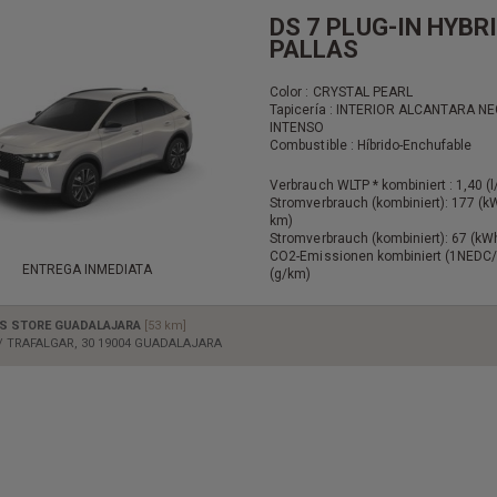
DS 7 PLUG-IN HYBR
PALLAS
Color : CRYSTAL PEARL
Tapicería : INTERIOR ALCANTARA N
INTENSO
Combustible : Híbrido-Enchufable
Verbrauch WLTP * kombiniert : 1,40 (
Stromverbrauch (kombiniert): 177 (
km)
Stromverbrauch (kombiniert): 67 (k
CO2-Emissionen kombiniert (1NEDC/
ENTREGA INMEDIATA
(g/km)
S STORE GUADALAJARA
[53 km]
/ TRAFALGAR, 30 19004 GUADALAJARA