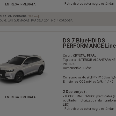
- Retrovisores color negro estándar
ENTREGA INMEDIATA
S SALON CORDOBA
[296 km]
OLIG. LAS QUEMADAS, PARCELA 20-1 14014 CORDOBA
DS 7 BlueHDi DS
PERFORMANCE Line
Color : CRYSTAL PEARL
Tapicería : INTERIOR ALCANTARA N
INTENSO
Combustible : Diésel
Consumo mixto WLTP* - l/100km :
5,6
Emisiones CO2 mixtas (g/km) :
146
2 Opcion(es) :
- TECHO PANORÁMICO practicable (
ENTREGA INMEDIATA
ocultador motorizado y alumbrado in
LED)
- Retrovisores color negro estándar