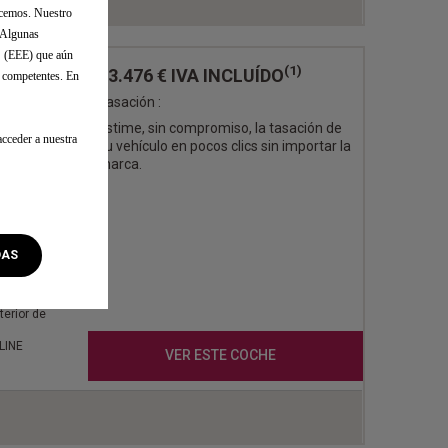
ecemos. Nuestro
. Algunas
o (EEE) que aún
(1)
53.476 €
IVA INCLUÍDO
s competentes. En
Tasación :
Estime, sin compromiso, la tasación de
cceder a nuestra
su vehículo en pocos clics sin importar la
EGRO
marca.
0
DAS
con
terior de
LINE
VER ESTE COCHE