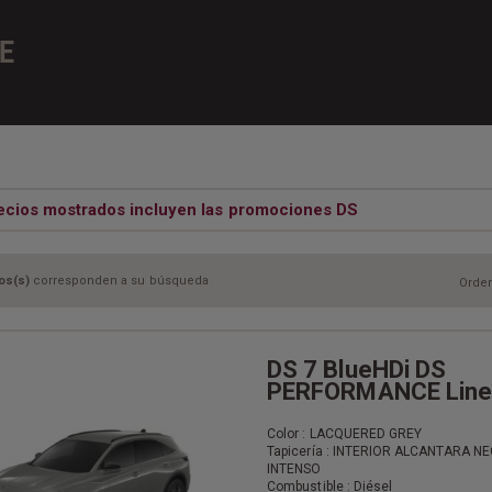
E
ecios mostrados incluyen las promociones DS
os(s)
corresponden a su búsqueda
Orden
DS 7 BlueHDi DS
PERFORMANCE Line
Color : LACQUERED GREY
Tapicería : INTERIOR ALCANTARA N
INTENSO
Combustible : Diésel