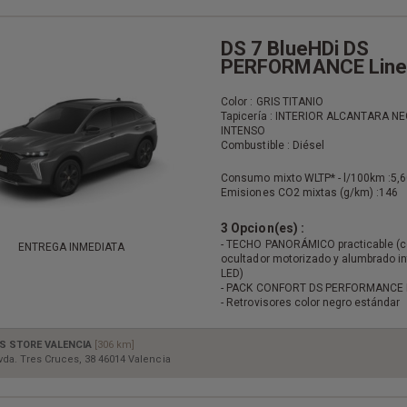
DS 7 BlueHDi DS
PERFORMANCE Line
Color : GRIS TITANIO
Tapicería : INTERIOR ALCANTARA N
INTENSO
Combustible : Diésel
Consumo mixto WLTP* - l/100km :
5,6
Emisiones CO2 mixtas (g/km) :
146
3 Opcion(es) :
- TECHO PANORÁMICO practicable (
ENTREGA INMEDIATA
ocultador motorizado y alumbrado in
LED)
- PACK CONFORT DS PERFORMANCE 
- Retrovisores color negro estándar
S STORE VALENCIA
[306 km]
vda. Tres Cruces, 38 46014 Valencia