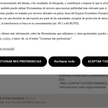
/ TRAFALGAR, 30 19004 GUADALAJARA
reconocimiento del idioma o los resultados de búsqueda, y contribuyen a mejorar lo que te ofr
b también puede utilizar Herramientas de terceros para mostrar publicidad más relevante para ti
ntas pueden ser tratadas por terceros ubicados en países fuera del Espacio Económico Europe
an con una decisión de adecuación por parte de las autoridades europeas de protección de dato
DS 7 BlueHDi DS
, la transferencia se basa en tu consentimiento (art. 49.1.a del RGPD).
PERFORMANCE Line
s obtener más información sobre las Herramientas que utilizamos y cómo gestionarlas, puedes a
Color : CRYSTAL PEARL
Tapicería : INTERIOR ALCANTARA N
de cookies
o hacer clic en el botón “Gestionar mis preferencias”.
INTENSO
Combustible : Diésel
de privacidad
Consumo mixto WLTP* - l/100km :
5,6
Emisiones CO2 mixtas (g/km) :
146
ESTIONAR MIS PREFERENCIAS
Rechazar todo
ACEPTAR TO
3 Opcion(es) :
- TECHO PANORÁMICO practicable (
ENTREGA INMEDIATA
ocultador motorizado y alumbrado in
LED)
- PACK CONFORT DS PERFORMANCE 
- Retrovisores color negro estándar
S STORE VALENCIA
[306 km]
vda. Tres Cruces, 38 46014 Valencia