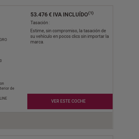
(1)
53.476 €
IVA INCLUÍDO
Tasación :
Estime, sin compromiso, la tasación de
su vehículo en pocos clics sin importar la
EGRO
marca.
0
con
terior de
LINE
VER ESTE COCHE