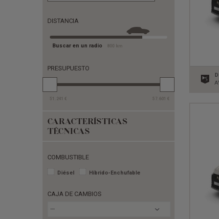
DISTANCIA
Buscar en un radio
800
km
PRESUPUESTO
D
A
51.241
€
57.601
€
CARACTERÍSTICAS
TÉCNICAS
COMBUSTIBLE
Diésel
Híbrido-Enchufable
CAJA DE CAMBIOS
---