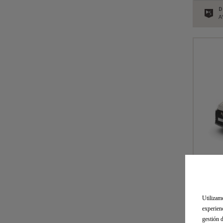
D
A
Utilizam
experien
D
gestión 