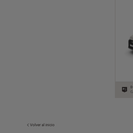
D
C
Volver al inicio