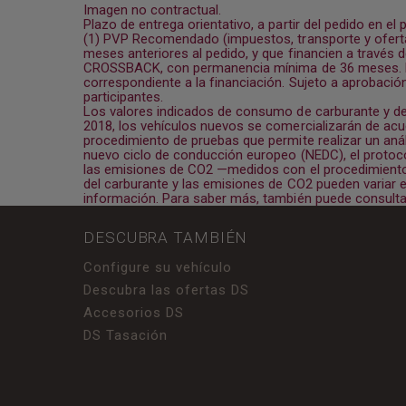
Imagen no contractual.
Plazo de entrega orientativo, a partir del pedido en el 
(1) PVP Recomendado (impuestos, transporte y oferta 
meses anteriores al pedido, y que financien a travé
CROSSBACK, con permanencia mínima de 36 meses. El p
correspondiente a la financiación. Sujeto a aprobación
participantes.
Los valores indicados de consumo de carburante y de
2018, los vehículos nuevos se comercializarán de ac
procedimiento de pruebas que permite realizar un aná
nuevo ciclo de conducción europeo (NEDC), el protoco
las emisiones de CO2 —medidos con el procedimien
del carburante y las emisiones de CO2 pueden variar 
información. Para saber más, también puede consultar
DESCUBRA TAMBIÉN
Configure su vehículo
Descubra las ofertas DS
Accesorios DS
DS Tasación