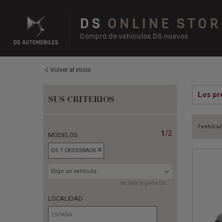
DS
ONLINE STOR
Compra de vehículos DS nuevos
Volver al inicio
Los pr
SUS CRITERIOS
7 vehicul
1
/2
MODELOS
DS 7 CROSSBACK
Elige un vehículo
Ver toda la gama DS
LOCALIDAD