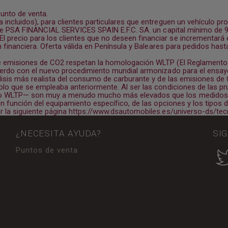
punto de venta.
incluidos), para clientes particulares que entreguen un vehículo pr
s de PSA FINANCIAL SERVICES SPAIN E.F.C. SA. un capital mínimo de
recio para los clientes que no deseen financiar se incrementará e
 financiera. Oferta válida en Península y Baleares para pedidos hasta
 emisiones de CO2 respetan la homologación WLTP (El Reglamento (U
uerdo con el nuevo procedimiento mundial armonizado para el ensayo
lisis más realista del consumo de carburante y de las emisiones d
lo que se empleaba anteriormente. Al ser las condiciones de las pr
to WLTP— son muy a menudo mucho más elevados que los medidos 
en función del equipamiento específico, de las opciones y los tipo
 la siguiente página
https://www.dsautomobiles.es/universo-ds/tecn
¿NECESITA AYUDA?
SI
Puntos de venta