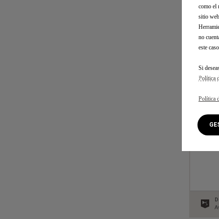
C
como el 
sitio we
Herramie
no cuent
este caso
Si desea
Política 
Política 
G
D
A