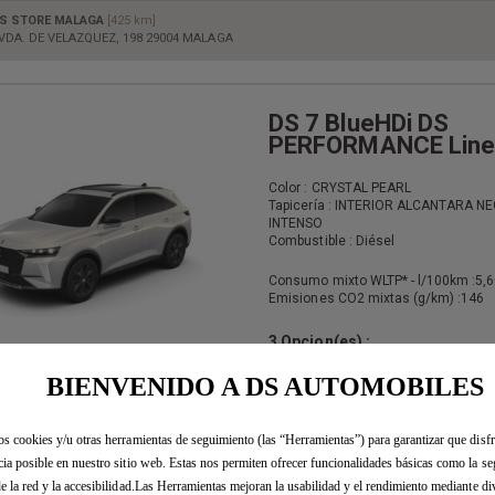
S STORE MALAGA
[425 km]
VDA. DE VELAZQUEZ, 198 29004 MALAGA
DS 7 BlueHDi DS
PERFORMANCE Line
Color : CRYSTAL PEARL
Tapicería : INTERIOR ALCANTARA N
INTENSO
Combustible : Diésel
Consumo mixto WLTP* - l/100km :
5,6
Emisiones CO2 mixtas (g/km) :
146
3 Opcion(es) :
- TECHO PANORÁMICO practicable (
ENTREGA INMEDIATA
ocultador motorizado y alumbrado in
BIENVENIDO A DS AUTOMOBILES
LED)
- PACK CONFORT DS PERFORMANCE 
- Retrovisores color negro estándar
os cookies y/u otras herramientas de seguimiento (las “Herramientas”) para garantizar que disfr
cia posible en nuestro sitio web. Estas nos permiten ofrecer funcionalidades básicas como la se
S STORE GUADALAJARA
[53 km]
de la red y la accesibilidad.Las Herramientas mejoran la usabilidad y el rendimiento mediante di