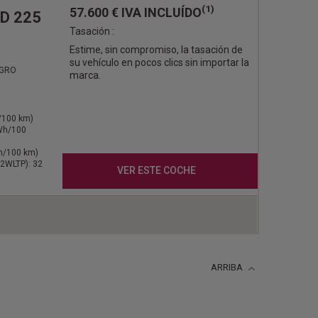
(1)
57.600 €
IVA INCLUÍDO
ID 225
Tasación :
Estime, sin compromiso, la tasación de
su vehículo en pocos clics sin importar la
EGRO
marca.
l/100 km)
kWh/100
Wh/100 km)
2WLTP): 32
VER ESTE COCHE
ARRIBA