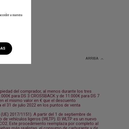
cceder a nuestra
DAS
ARRIBA
opiedad del comprador, al menos durante los tres
 9.000€ para DS 3 CROSSBACK y de 11.000€ para DS 7
n el mismo valor en € que el descuento
 el 31 de julio 2022 en los puntos de venta
E) 2017/1151). A partir del 1 de septiembre de
 de vehículos ligeros (WLTP). El WLTP es un nuevo
e CO2. Este procedimiento reemplaza por completo al
uebas más realistas, el consumo de carburante y de