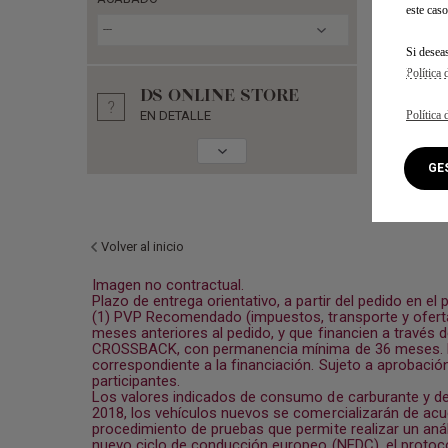
este caso
---
Si desea
Política 
DS ONLINE STORE
Política 
EN DETALLE
G
Volver al inicio
Imagen no contractual.
Plazo de entrega orientativo, a partir del pedido en el 
(1) PVP Recomendado (impuestos, transporte y oferta 
meses anteriores al pedido, y que financien a travé
CROSSBACK, con permanencia mínima de 36 meses. El p
correspondiente a la financiación. Sujeto a aprobación
participantes.
Los valores indicados de consumo de carburante y de
2018, los vehículos nuevos se comercializarán de ac
procedimiento de pruebas que permite realizar un aná
nuevo ciclo de conducción europeo (NEDC), el protoco