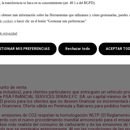
, la transferencia se basa en tu consentimiento (art. 49.1.a del RGPD).
s obtener más información sobre las Herramientas que utilizamos y cómo gestionarlas, puedes a
de cookies
o hacer clic en el botón “Gestionar mis preferencias”.
de privacidad
ESTIONAR MIS PREFERENCIAS
Rechazar todo
ACEPTAR TO
punto de venta.
incluidos), para clientes particulares que entreguen un vehículo pr
s de PSA FINANCIAL SERVICES SPAIN E.F.C. SA. un capital mínimo de
recio para los clientes que no deseen financiar se incrementará e
 financiera. Oferta válida en Península y Baleares para pedidos hasta
 emisiones de CO2 respetan la homologación WLTP (El Reglamento (U
uerdo con el nuevo procedimiento mundial armonizado para el ensayo
lisis más realista del consumo de carburante y de las emisiones d
lo que se empleaba anteriormente. Al ser las condiciones de las pr