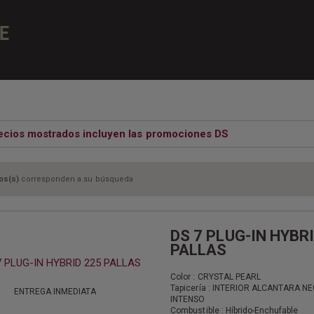
E
ecios mostrados incluyen las promociones DS
os(s)
corresponden a su búsqueda
DS 7 PLUG-IN HYBR
PALLAS
Color : CRYSTAL PEARL
Tapicería : INTERIOR ALCANTARA N
ENTREGA INMEDIATA
INTENSO
Combustible : Híbrido-Enchufable