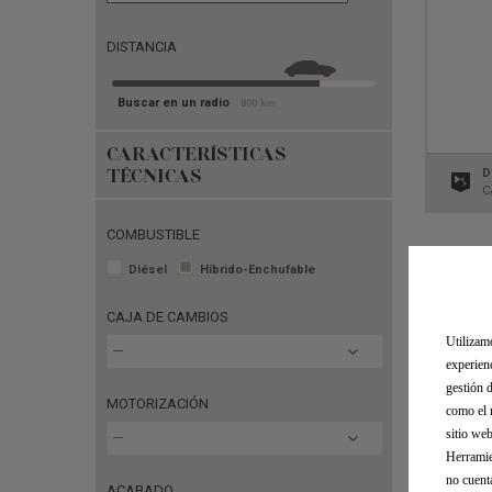
DISTANCIA
Buscar en un radio
800
km
CARACTERÍSTICAS
TÉCNICAS
D
C
COMBUSTIBLE
Diésel
Híbrido-Enchufable
CAJA DE CAMBIOS
Utilizam
---
experien
gestión 
MOTORIZACIÓN
como el 
sitio we
---
Herramie
no cuent
ACABADO