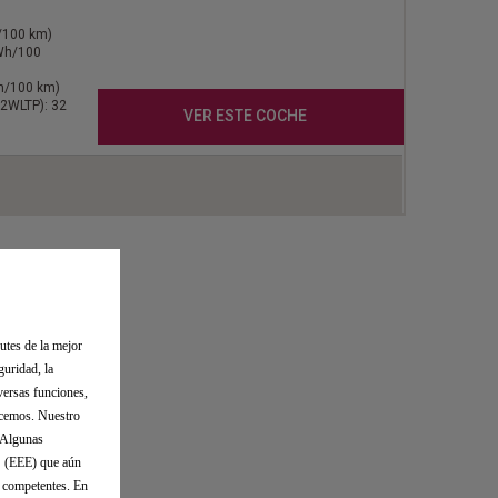
l/100 km)
kWh/100
Wh/100 km)
2WLTP): 32
VER ESTE COCHE
utes de la mejor
guridad, la
versas funciones,
ecemos. Nuestro
. Algunas
o (EEE) que aún
s competentes. En