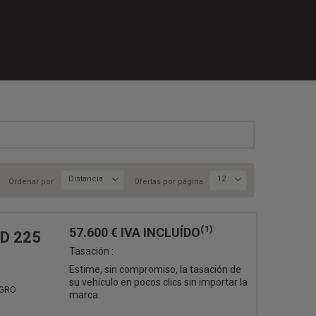
Distancia
12
Ordenar por
Ofertas por página
(1)
57.600 €
IVA INCLUÍDO
ID 225
Tasación :
Estime, sin compromiso, la tasación de
su vehículo en pocos clics sin importar la
EGRO
marca.