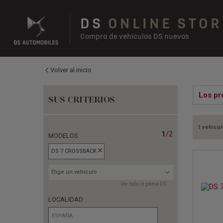
DS
ONLINE STOR
Compra de vehículos DS nuevos
Volver al inicio
Los pr
SUS CRITERIOS
1 vehicul
1
/2
MODELOS
DS 7 CROSSBACK
Elige un vehículo
Ver toda la gama DS
LOCALIDAD