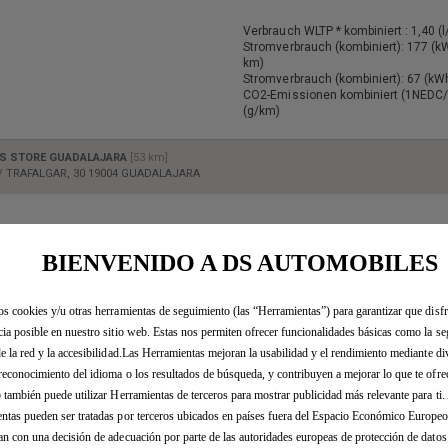
Verbrauch WLTP * kombiniert : 1,40 (
Stromverbrauch (kombiniert): 177 (
km)
Stromverbrauch (kombiniert): 67 (k
CO2-Emissionen kombiniert (1NEDC/
(g/km)
S STORE GUADALAJARA
[53 km]
/ TRAFALGAR, 30 19004 GUADALAJARA
BIENVENIDO A DS AUTOMOBILES
os cookies y/u otras herramientas de seguimiento (las “Herramientas”) para garantizar que disfr
cia posible en nuestro sitio web. Estas nos permiten ofrecer funcionalidades básicas como la se
de la red y la accesibilidad.Las Herramientas mejoran la usabilidad y el rendimiento mediante di
reconocimiento del idioma o los resultados de búsqueda, y contribuyen a mejorar lo que te ofr
b también puede utilizar Herramientas de terceros para mostrar publicidad más relevante para ti
ntas pueden ser tratadas por terceros ubicados en países fuera del Espacio Económico Europe
an con una decisión de adecuación por parte de las autoridades europeas de protección de dato