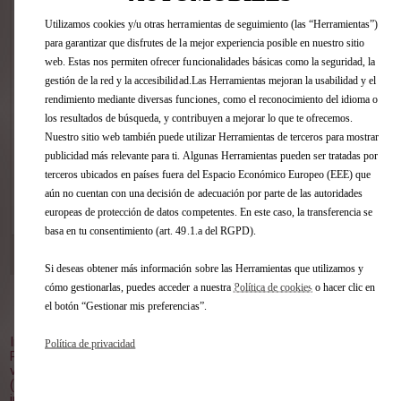
Estime, sin compromiso, la tasación de
Utilizamos cookies y/u otras herramientas de seguimiento (las “Herramientas”)
su vehículo en pocos clics sin importar
para garantizar que disfrutes de la mejor experiencia posible en nuestro sitio
la marca.
web. Estas nos permiten ofrecer funcionalidades básicas como la seguridad, la
gestión de la red y la accesibilidad.Las Herramientas mejoran la usabilidad y el
rendimiento mediante diversas funciones, como el reconocimiento del idioma o
los resultados de búsqueda, y contribuyen a mejorar lo que te ofrecemos.
Nuestro sitio web también puede utilizar Herramientas de terceros para mostrar
publicidad más relevante para ti. Algunas Herramientas pueden ser tratadas por
terceros ubicados en países fuera del Espacio Económico Europeo (EEE) que
aún no cuentan con una decisión de adecuación por parte de las autoridades
VER ESTE COCHE
europeas de protección de datos competentes. En este caso, la transferencia se
basa en tu consentimiento (art. 49.1.a del RGPD).
DS STORE GUADALAJARA
[53 km]
C/ TRAFALGAR, 30 19004 GUADALAJARA
Si deseas obtener más información sobre las Herramientas que utilizamos y
cómo gestionarlas, puedes acceder a nuestra
Política de cookies
o hacer clic en
el botón “Gestionar mis preferencias”.
Volver al inicio
Imagen no contractual.
Política de privacidad
Plazo de entrega orientativo, a partir del pedido en el punto de
venta.
(1) PVP Recomendado (impuestos, transporte y oferta
incluidos), para clientes particulares que entreguen un vehículo