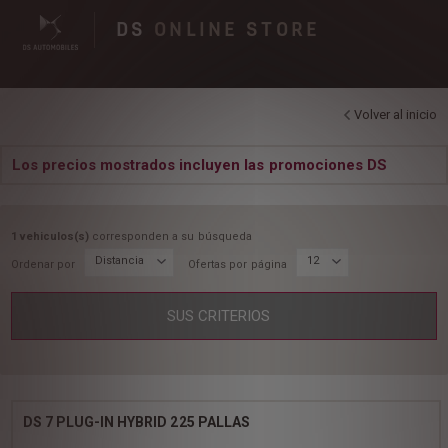
DS
ONLINE STORE
Volver al inicio
Los precios mostrados incluyen las promociones DS
1 vehiculos(s)
corresponden a su búsqueda
Distancia
12
Ordenar por
Ofertas por página
SUS CRITERIOS
DS 7 PLUG-IN HYBRID 225 PALLAS