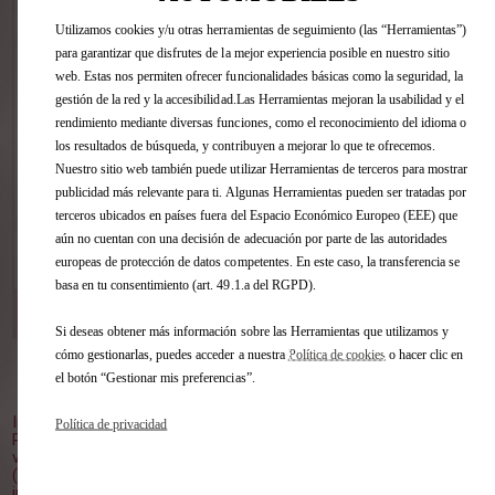
Estime, sin compromiso, la tasación de
Utilizamos cookies y/u otras herramientas de seguimiento (las “Herramientas”)
su vehículo en pocos clics sin importar
para garantizar que disfrutes de la mejor experiencia posible en nuestro sitio
la marca.
web. Estas nos permiten ofrecer funcionalidades básicas como la seguridad, la
gestión de la red y la accesibilidad.Las Herramientas mejoran la usabilidad y el
rendimiento mediante diversas funciones, como el reconocimiento del idioma o
los resultados de búsqueda, y contribuyen a mejorar lo que te ofrecemos.
Nuestro sitio web también puede utilizar Herramientas de terceros para mostrar
publicidad más relevante para ti. Algunas Herramientas pueden ser tratadas por
terceros ubicados en países fuera del Espacio Económico Europeo (EEE) que
aún no cuentan con una decisión de adecuación por parte de las autoridades
VER ESTE COCHE
europeas de protección de datos competentes. En este caso, la transferencia se
basa en tu consentimiento (art. 49.1.a del RGPD).
DS STORE GUADALAJARA
[53 km]
C/ TRAFALGAR, 30 19004 GUADALAJARA
Si deseas obtener más información sobre las Herramientas que utilizamos y
cómo gestionarlas, puedes acceder a nuestra
Política de cookies
o hacer clic en
el botón “Gestionar mis preferencias”.
Volver al inicio
Imagen no contractual.
Política de privacidad
Plazo de entrega orientativo, a partir del pedido en el punto de
venta.
(1) PVP Recomendado (impuestos, transporte y oferta
incluidos), para clientes particulares que entreguen un vehículo