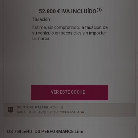
(1)
52.800 €
IVA INCLUÍDO
Tasación :
Estime, sin compromiso, la tasación de
su vehículo en pocos clics sin importar
la marca.
VER ESTE COCHE
DS STORE MALAGA
[425 km]
AVDA. DE VELAZQUEZ, 198 29004 MALAGA
DS 7 BlueHDi DS PERFORMANCE Line