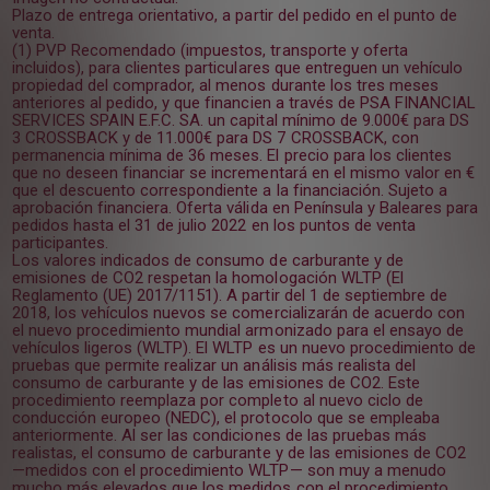
Plazo de entrega orientativo, a partir del pedido en el punto de
venta.
(1) PVP Recomendado (impuestos, transporte y oferta
incluidos), para clientes particulares que entreguen un vehículo
propiedad del comprador, al menos durante los tres meses
anteriores al pedido, y que financien a través de PSA FINANCIAL
SERVICES SPAIN E.F.C. SA. un capital mínimo de 9.000€ para DS
3 CROSSBACK y de 11.000€ para DS 7 CROSSBACK, con
permanencia mínima de 36 meses. El precio para los clientes
que no deseen financiar se incrementará en el mismo valor en €
que el descuento correspondiente a la financiación. Sujeto a
aprobación financiera. Oferta válida en Península y Baleares para
pedidos hasta el 31 de julio 2022 en los puntos de venta
participantes.
Los valores indicados de consumo de carburante y de
emisiones de CO2 respetan la homologación WLTP (El
Reglamento (UE) 2017/1151). A partir del 1 de septiembre de
2018, los vehículos nuevos se comercializarán de acuerdo con
el nuevo procedimiento mundial armonizado para el ensayo de
vehículos ligeros (WLTP). El WLTP es un nuevo procedimiento de
pruebas que permite realizar un análisis más realista del
consumo de carburante y de las emisiones de CO2. Este
procedimiento reemplaza por completo al nuevo ciclo de
conducción europeo (NEDC), el protocolo que se empleaba
anteriormente. Al ser las condiciones de las pruebas más
realistas, el consumo de carburante y de las emisiones de CO2
—medidos con el procedimiento WLTP— son muy a menudo
mucho más elevados que los medidos con el procedimiento