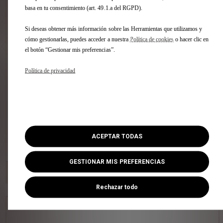
basa en tu consentimiento (art. 49.1.a del RGPD).
(1)
53.476 €
IVA INCLUÍDO
Tasación :
Si deseas obtener más información sobre las Herramientas que utilizamos y
Estime, sin compromiso, la tasación de
cómo gestionarlas, puedes acceder a nuestra
Política de cookies
o hacer clic en
su vehículo en pocos clics sin importar
el botón “Gestionar mis preferencias”.
la marca.
Política de privacidad
ACEPTAR TODAS
VER ESTE COCHE
GESTIONAR MIS PREFERENCIAS
DS STORE VALENCIA
[306 km]
Avda. Tres Cruces, 38 46014 Valencia
Rechazar todo
DS 7 BlueHDi DS PERFORMANCE Line