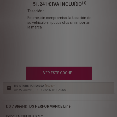
(1)
51.241 €
IVA INCLUÍDO
Tasación :
Estime, sin compromiso, la tasación de
su vehículo en pocos clics sin importar
la marca.
VER ESTE COCHE
DS STORE TARRASSA
[500 km]
AVDA. JAIME I, 15-17 08226 TERRASSA
DS 7 BlueHDi DS PERFORMANCE Line
Color : LACQUERED GREY