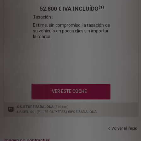
(1)
52.800 €
IVA INCLUÍDO
Tasación :
Estime, sin compromiso, la tasación de
su vehículo en pocos clics sin importar
la marca.
VER ESTE COCHE
DS STORE BADALONA
[516 km]
L'ACER, 44 - (P.I.LES GUIXERES) 08915 BADALONA
Volver al inicio
Imagen no contractual.