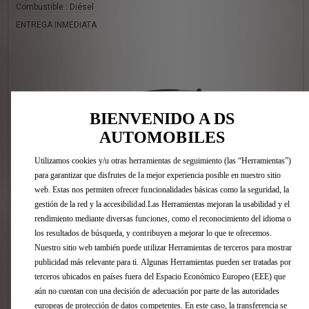
Combustible : Diésel
ENTREGA INMEDIATA
BIENVENIDO A DS
AUTOMOBILES
Utilizamos cookies y/u otras herramientas de seguimiento (las “Herramientas”)
para garantizar que disfrutes de la mejor experiencia posible en nuestro sitio
web. Estas nos permiten ofrecer funcionalidades básicas como la seguridad, la
gestión de la red y la accesibilidad.Las Herramientas mejoran la usabilidad y el
rendimiento mediante diversas funciones, como el reconocimiento del idioma o
los resultados de búsqueda, y contribuyen a mejorar lo que te ofrecemos.
3 Opcion(es) :
Nuestro sitio web también puede utilizar Herramientas de terceros para mostrar
- TECHO PANORÁMICO practicable (con ocultador motorizado y
publicidad más relevante para ti. Algunas Herramientas pueden ser tratadas por
alumbrado interior de LED)
- PACK CONFORT DS PERFORMANCE LINE
terceros ubicados en países fuera del Espacio Económico Europeo (EEE) que
- Retrovisores color negro estándar
aún no cuentan con una decisión de adecuación por parte de las autoridades
europeas de protección de datos competentes. En este caso, la transferencia se