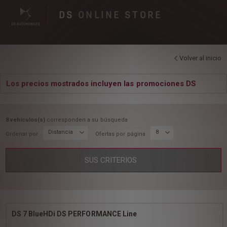
DS
ONLINE STORE
Volver al inicio
Los precios mostrados incluyen las promociones DS
8 vehiculos(s)
corresponden a su búsqueda
Distancia
8
Ordenar por
Ofertas por página
SUS CRITERIOS
DS 7 BlueHDi DS PERFORMANCE Line