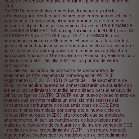
Plazo de entrega orientativo, a partir del pedido en el punto de
venta.
(1) PVP Recomendado (impuestos, transporte y oferta
incluidos), para clientes particulares que entreguen un vehículo
propiedad del comprador, al menos durante los tres meses
anteriores al pedido, y que financien a través de PSA FINANCIAL
SERVICES SPAIN E.F.C. SA. un capital mínimo de 9.000€ para DS
3 CROSSBACK y de 11.000€ para DS 7 CROSSBACK, con
permanencia mínima de 36 meses. El precio para los clientes
que no deseen financiar se incrementará en el mismo valor en €
que el descuento correspondiente a la financiación. Sujeto a
aprobación financiera. Oferta válida en Península y Baleares para
pedidos hasta el 31 de julio 2022 en los puntos de venta
participantes.
Los valores indicados de consumo de carburante y de
emisiones de CO2 respetan la homologación WLTP (El
Reglamento (UE) 2017/1151). A partir del 1 de septiembre de
2018, los vehículos nuevos se comercializarán de acuerdo con
el nuevo procedimiento mundial armonizado para el ensayo de
vehículos ligeros (WLTP). El WLTP es un nuevo procedimiento de
pruebas que permite realizar un análisis más realista del
consumo de carburante y de las emisiones de CO2. Este
procedimiento reemplaza por completo al nuevo ciclo de
conducción europeo (NEDC), el protocolo que se empleaba
anteriormente. Al ser las condiciones de las pruebas más
realistas, el consumo de carburante y de las emisiones de CO2
—medidos con el procedimiento WLTP— son muy a menudo
mucho más elevados que los medidos con el procedimiento