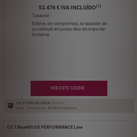
(1)
53.476 €
IVA INCLUÍDO
Tasación :
Estime, sin compromiso, la tasación de
su vehículo en pocos clics sin importar
la marca.
VER ESTE COCHE
DS STORE VALENCIA
[306 km]
Avda. Tres Cruces, 38 46014 Valencia
DS 7 BlueHDi DS PERFORMANCE Line