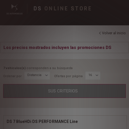
DS
ONLINE STORE
Volver al inicio
Los precios mostrados incluyen las promociones DS
7 vehiculos(s)
corresponden a su búsqueda
Distancia
16
Ordenar por
Ofertas por página
SUS CRITERIOS
DS 7 BlueHDi DS PERFORMANCE Line