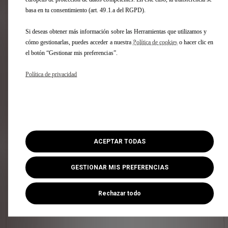
Combustible : Diésel
basa en tu consentimiento (art. 49.1.a del RGPD).
ENTREGA INMEDIATA
Si deseas obtener más información sobre las Herramientas que utilizamos y
cómo gestionarlas, puedes acceder a nuestra
Política de cookies
o hacer clic en
el botón “Gestionar mis preferencias”.
Política de privacidad
ACEPTAR TODAS
GESTIONAR MIS PREFERENCIAS
3 Opcion(es) :
- TECHO PANORÁMICO practicable (con ocultador motorizado y
Rechazar todo
alumbrado interior de LED)
- PACK CONFORT DS PERFORMANCE LINE
- Retrovisores color negro estándar