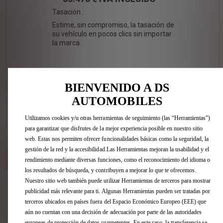
Tasación :
Estime, sin compromiso, la tasación de
su vehículo en pocos clics sin importar
la marca.
BIENVENIDO A DS
AUTOMOBILES
Utilizamos cookies y/u otras herramientas de seguimiento (las “Herramientas”)
para garantizar que disfrutes de la mejor experiencia posible en nuestro sitio
VER ESTE COCHE
web. Estas nos permiten ofrecer funcionalidades básicas como la seguridad, la
gestión de la red y la accesibilidad.Las Herramientas mejoran la usabilidad y el
DS STORE VALENCIA
[306 km]
rendimiento mediante diversas funciones, como el reconocimiento del idioma o
Avda. Tres Cruces, 38 46014 Valencia
los resultados de búsqueda, y contribuyen a mejorar lo que te ofrecemos.
Nuestro sitio web también puede utilizar Herramientas de terceros para mostrar
publicidad más relevante para ti. Algunas Herramientas pueden ser tratadas por
DS 7 BlueHDi DS PERFORMANCE Line
terceros ubicados en países fuera del Espacio Económico Europeo (EEE) que
aún no cuentan con una decisión de adecuación por parte de las autoridades
Color : GRIS TITANIO
Tapicería : INTERIOR ALCANTARA NEGRO INTENSO
europeas de protección de datos competentes. En este caso, la transferencia se