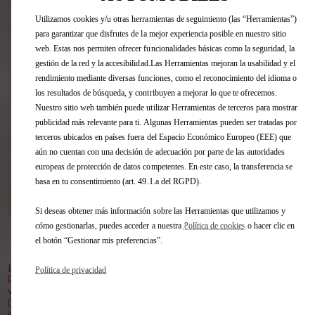
Estime, sin compromiso, la tasación de
Utilizamos cookies y/u otras herramientas de seguimiento (las “Herramientas”)
su vehículo en pocos clics sin importar
para garantizar que disfrutes de la mejor experiencia posible en nuestro sitio
la marca.
web. Estas nos permiten ofrecer funcionalidades básicas como la seguridad, la
gestión de la red y la accesibilidad.Las Herramientas mejoran la usabilidad y el
rendimiento mediante diversas funciones, como el reconocimiento del idioma o
los resultados de búsqueda, y contribuyen a mejorar lo que te ofrecemos.
Nuestro sitio web también puede utilizar Herramientas de terceros para mostrar
publicidad más relevante para ti. Algunas Herramientas pueden ser tratadas por
terceros ubicados en países fuera del Espacio Económico Europeo (EEE) que
aún no cuentan con una decisión de adecuación por parte de las autoridades
VER ESTE COCHE
europeas de protección de datos competentes. En este caso, la transferencia se
basa en tu consentimiento (art. 49.1.a del RGPD).
DS STORE GUADALAJARA
[53 km]
C/ TRAFALGAR, 30 19004 GUADALAJARA
Si deseas obtener más información sobre las Herramientas que utilizamos y
cómo gestionarlas, puedes acceder a nuestra
Política de cookies
o hacer clic en
el botón “Gestionar mis preferencias”.
Volver al inicio
Imagen no contractual.
Política de privacidad
Plazo de entrega orientativo, a partir del pedido en el punto de
venta.
(1) PVP Recomendado (impuestos, transporte y oferta
incluidos), para clientes particulares que entreguen un vehículo