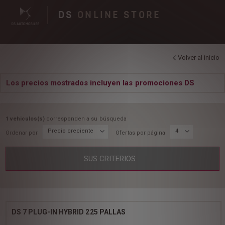
DS
ONLINE STORE
Volver al inicio
Los precios mostrados incluyen las promociones DS
1 vehiculos(s)
corresponden a su búsqueda
Precio creciente
4
Ordenar por
Ofertas por página
SUS CRITERIOS
DS 7 PLUG-IN HYBRID 225 PALLAS