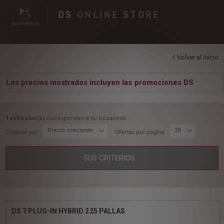
DS
ONLINE STORE
Volver al inicio
Los precios mostrados incluyen las promociones DS
1 vehiculos(s)
corresponden a su búsqueda
Precio creciente
20
Ordenar por
Ofertas por página
SUS CRITERIOS
DS 7 PLUG-IN HYBRID 225 PALLAS