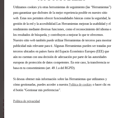
Estime, sin compromiso, la tasación de
Utilizamos cookies y/u otras herramientas de seguimiento (las “Herramientas”)
su vehículo en pocos clics sin importar
para garantizar que disfrutes de la mejor experiencia posible en nuestro sitio
la marca.
web. Estas nos permiten ofrecer funcionalidades básicas como la seguridad, la
gestión de la red y la accesibilidad.Las Herramientas mejoran la usabilidad y el
rendimiento mediante diversas funciones, como el reconocimiento del idioma o
los resultados de búsqueda, y contribuyen a mejorar lo que te ofrecemos.
Nuestro sitio web también puede utilizar Herramientas de terceros para mostrar
publicidad más relevante para ti. Algunas Herramientas pueden ser tratadas por
terceros ubicados en países fuera del Espacio Económico Europeo (EEE) que
aún no cuentan con una decisión de adecuación por parte de las autoridades
VER ESTE COCHE
europeas de protección de datos competentes. En este caso, la transferencia se
basa en tu consentimiento (art. 49.1.a del RGPD).
DS STORE GUADALAJARA
[53 km]
C/ TRAFALGAR, 30 19004 GUADALAJARA
Si deseas obtener más información sobre las Herramientas que utilizamos y
cómo gestionarlas, puedes acceder a nuestra
Política de cookies
o hacer clic en
el botón “Gestionar mis preferencias”.
Volver al inicio
Imagen no contractual.
Política de privacidad
Plazo de entrega orientativo, a partir del pedido en el punto de
venta.
(1) PVP Recomendado (impuestos, transporte y oferta
incluidos), para clientes particulares que entreguen un vehículo