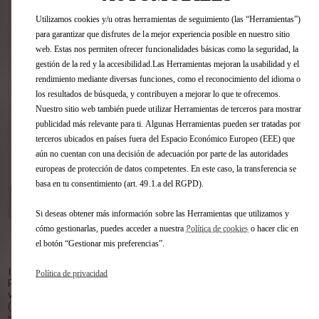
Estime, sin compromiso, la tasación de
Utilizamos cookies y/u otras herramientas de seguimiento (las “Herramientas”)
su vehículo en pocos clics sin importar
para garantizar que disfrutes de la mejor experiencia posible en nuestro sitio
la marca.
web. Estas nos permiten ofrecer funcionalidades básicas como la seguridad, la
gestión de la red y la accesibilidad.Las Herramientas mejoran la usabilidad y el
rendimiento mediante diversas funciones, como el reconocimiento del idioma o
los resultados de búsqueda, y contribuyen a mejorar lo que te ofrecemos.
Nuestro sitio web también puede utilizar Herramientas de terceros para mostrar
publicidad más relevante para ti. Algunas Herramientas pueden ser tratadas por
terceros ubicados en países fuera del Espacio Económico Europeo (EEE) que
aún no cuentan con una decisión de adecuación por parte de las autoridades
VER ESTE COCHE
europeas de protección de datos competentes. En este caso, la transferencia se
basa en tu consentimiento (art. 49.1.a del RGPD).
DS STORE GUADALAJARA
[53 km]
C/ TRAFALGAR, 30 19004 GUADALAJARA
Si deseas obtener más información sobre las Herramientas que utilizamos y
cómo gestionarlas, puedes acceder a nuestra
Política de cookies
o hacer clic en
el botón “Gestionar mis preferencias”.
Volver al inicio
Imagen no contractual.
Política de privacidad
Plazo de entrega orientativo, a partir del pedido en el punto de
venta.
(1) PVP Recomendado (impuestos, transporte y oferta
incluidos), para clientes particulares que entreguen un vehículo