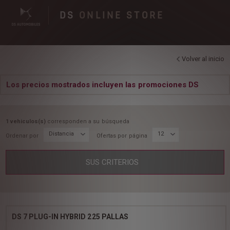
DS
ONLINE STORE
Volver al inicio
Los precios mostrados incluyen las promociones DS
1 vehiculos(s)
corresponden a su búsqueda
Distancia
12
Ordenar por
Ofertas por página
SUS CRITERIOS
DS 7 PLUG-IN HYBRID 225 PALLAS