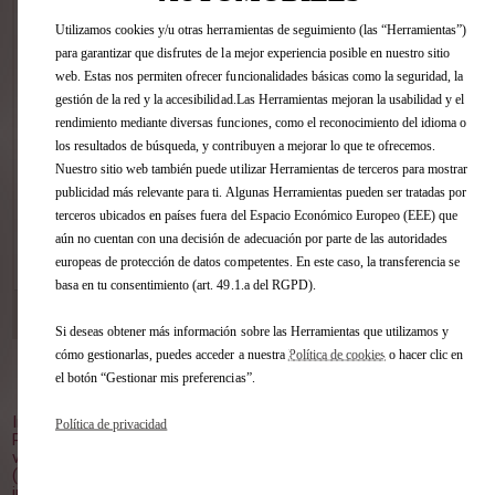
Estime, sin compromiso, la tasación de
Utilizamos cookies y/u otras herramientas de seguimiento (las “Herramientas”)
su vehículo en pocos clics sin importar
para garantizar que disfrutes de la mejor experiencia posible en nuestro sitio
la marca.
web. Estas nos permiten ofrecer funcionalidades básicas como la seguridad, la
gestión de la red y la accesibilidad.Las Herramientas mejoran la usabilidad y el
rendimiento mediante diversas funciones, como el reconocimiento del idioma o
los resultados de búsqueda, y contribuyen a mejorar lo que te ofrecemos.
Nuestro sitio web también puede utilizar Herramientas de terceros para mostrar
publicidad más relevante para ti. Algunas Herramientas pueden ser tratadas por
terceros ubicados en países fuera del Espacio Económico Europeo (EEE) que
aún no cuentan con una decisión de adecuación por parte de las autoridades
VER ESTE COCHE
europeas de protección de datos competentes. En este caso, la transferencia se
basa en tu consentimiento (art. 49.1.a del RGPD).
DS STORE GUADALAJARA
[53 km]
C/ TRAFALGAR, 30 19004 GUADALAJARA
Si deseas obtener más información sobre las Herramientas que utilizamos y
cómo gestionarlas, puedes acceder a nuestra
Política de cookies
o hacer clic en
el botón “Gestionar mis preferencias”.
Volver al inicio
Imagen no contractual.
Política de privacidad
Plazo de entrega orientativo, a partir del pedido en el punto de
venta.
(1) PVP Recomendado (impuestos, transporte y oferta
incluidos), para clientes particulares que entreguen un vehículo