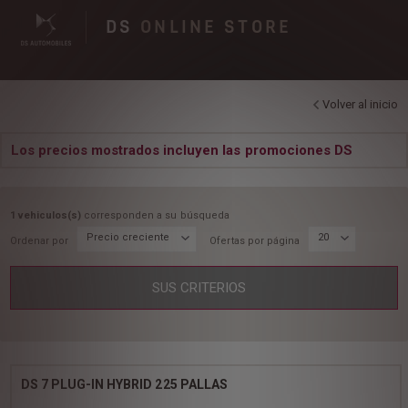
DS
ONLINE STORE
Volver al inicio
Los precios mostrados incluyen las promociones DS
1 vehiculos(s)
corresponden a su búsqueda
Precio creciente
20
Ordenar por
Ofertas por página
SUS CRITERIOS
DS 7 PLUG-IN HYBRID 225 PALLAS