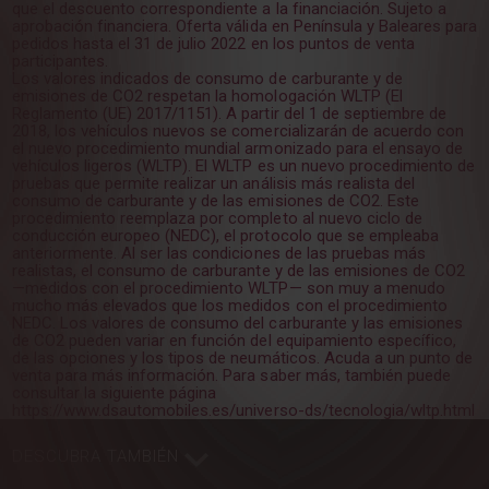
que el descuento correspondiente a la financiación. Sujeto a
aprobación financiera. Oferta válida en Península y Baleares para
pedidos hasta el 31 de julio 2022 en los puntos de venta
participantes.
Los valores indicados de consumo de carburante y de
emisiones de CO2 respetan la homologación WLTP (El
Reglamento (UE) 2017/1151). A partir del 1 de septiembre de
2018, los vehículos nuevos se comercializarán de acuerdo con
el nuevo procedimiento mundial armonizado para el ensayo de
vehículos ligeros (WLTP). El WLTP es un nuevo procedimiento de
pruebas que permite realizar un análisis más realista del
consumo de carburante y de las emisiones de CO2. Este
procedimiento reemplaza por completo al nuevo ciclo de
conducción europeo (NEDC), el protocolo que se empleaba
anteriormente. Al ser las condiciones de las pruebas más
realistas, el consumo de carburante y de las emisiones de CO2
—medidos con el procedimiento WLTP— son muy a menudo
mucho más elevados que los medidos con el procedimiento
NEDC. Los valores de consumo del carburante y las emisiones
de CO2 pueden variar en función del equipamiento específico,
de las opciones y los tipos de neumáticos. Acuda a un punto de
venta para más información. Para saber más, también puede
consultar la siguiente página
https://www.dsautomobiles.es/universo-ds/tecnologia/wltp.html
DESCUBRA TAMBIÉN