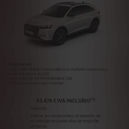
3 Opcion(es) :
- TECHO PANORÁMICO practicable (con ocultador motorizado y
alumbrado interior de LED)
- PACK CONFORT DS PERFORMANCE LINE
- Retrovisores color negro estándar
(1)
53.476 €
IVA INCLUÍDO
Tasación :
Estime, sin compromiso, la tasación de
su vehículo en pocos clics sin importar
la marca.