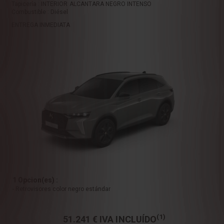
Tapicería : INTERIOR ALCANTARA NEGRO INTENSO
Combustible : Diésel
ENTREGA INMEDIATA
1 Opcion(es) :
- Retrovisores color negro estándar
(1)
51.241 €
IVA INCLUÍDO