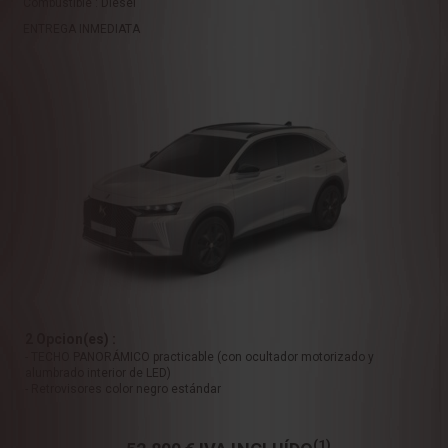
Combustible : Diésel
ENTREGA INMEDIATA
2 Opcion(es) :
- TECHO PANORÁMICO practicable (con ocultador motorizado y
alumbrado interior de LED)
- Retrovisores color negro estándar
(1)