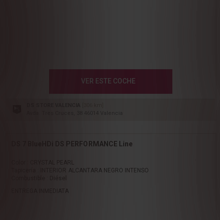
VER ESTE COCHE
DS STORE VALENCIA
[306 km]
Avda. Tres Cruces, 38 46014 Valencia
DS 7 BlueHDi DS PERFORMANCE Line
Color : CRYSTAL PEARL
Tapicería : INTERIOR ALCANTARA NEGRO INTENSO
Combustible : Diésel
ENTREGA INMEDIATA