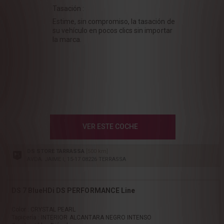
Tasación :
Estime, sin compromiso, la tasación de
su vehículo en pocos clics sin importar
la marca.
VER ESTE COCHE
DS STORE TARRASSA
[500 km]
AVDA. JAIME I, 15-17 08226 TERRASSA
DS 7 BlueHDi DS PERFORMANCE Line
Color : CRYSTAL PEARL
Tapicería : INTERIOR ALCANTARA NEGRO INTENSO