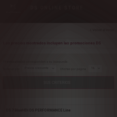
DS
ONLINE STORE
Volver al inicio
Los precios mostrados incluyen las promociones DS
11 vehiculos(s)
corresponden a su búsqueda
Precio creciente
16
Ordenar por
Ofertas por página
SUS CRITERIOS
DS 7 BlueHDi DS PERFORMANCE Line