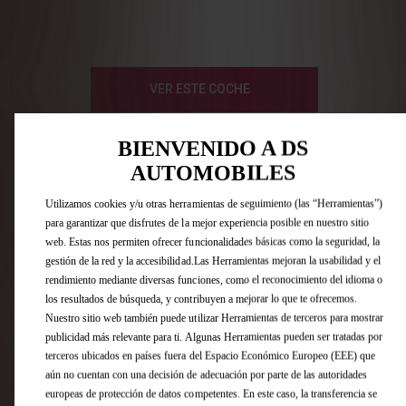
VER ESTE COCHE
DS STORE BADALONA
[516 km]
BIENVENIDO A DS
L'ACER, 44 - (P.I.LES GUIXERES) 08915 BADALONA
BIENVENIDO A DS
AUTOMOBILES
AUTOMOBILES
Utilizamos cookies y/u otras herramientas de seguimiento (las “Herramientas”)
DS 7 BlueHDi DS PERFORMANCE Line
Utilizamos cookies y/u otras herramientas de seguimiento (las “Herramientas”)
para garantizar que disfrutes de la mejor experiencia posible en nuestro sitio
para garantizar que disfrutes de la mejor experiencia posible en nuestro sitio
Color : LACQUERED GREY
web. Estas nos permiten ofrecer funcionalidades básicas como la seguridad, la
web. Estas nos permiten ofrecer funcionalidades básicas como la seguridad, la
Tapicería : INTERIOR ALCANTARA NEGRO INTENSO
gestión de la red y la accesibilidad.Las Herramientas mejoran la usabilidad y el
Combustible : Diésel
gestión de la red y la accesibilidad.Las Herramientas mejoran la usabilidad y el
rendimiento mediante diversas funciones, como el reconocimiento del idioma o
rendimiento mediante diversas funciones, como el reconocimiento del idioma o
ENTREGA INMEDIATA
los resultados de búsqueda, y contribuyen a mejorar lo que te ofrecemos.
los resultados de búsqueda, y contribuyen a mejorar lo que te ofrecemos.
Nuestro sitio web también puede utilizar Herramientas de terceros para mostrar
Nuestro sitio web también puede utilizar Herramientas de terceros para mostrar
publicidad más relevante para ti. Algunas Herramientas pueden ser tratadas por
publicidad más relevante para ti. Algunas Herramientas pueden ser tratadas por
terceros ubicados en países fuera del Espacio Económico Europeo (EEE) que
terceros ubicados en países fuera del Espacio Económico Europeo (EEE) que
aún no cuentan con una decisión de adecuación por parte de las autoridades
aún no cuentan con una decisión de adecuación por parte de las autoridades
europeas de protección de datos competentes. En este caso, la transferencia se
europeas de protección de datos competentes. En este caso, la transferencia se