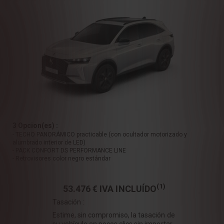
3 Opcion(es) :
- TECHO PANORÁMICO practicable (con ocultador motorizado y
alumbrado interior de LED)
- PACK CONFORT DS PERFORMANCE LINE
- Retrovisores color negro estándar
(1)
53.476 €
IVA INCLUÍDO
Tasación :
Estime, sin compromiso, la tasación de
su vehículo en pocos clics sin importar