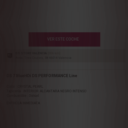
VER ESTE COCHE
DS STORE VALENCIA
[306 km]
Avda. Tres Cruces, 38 46014 Valencia
DS 7 BlueHDi DS PERFORMANCE Line
Color : CRYSTAL PEARL
Tapicería : INTERIOR ALCANTARA NEGRO INTENSO
Combustible : Diésel
ENTREGA INMEDIATA