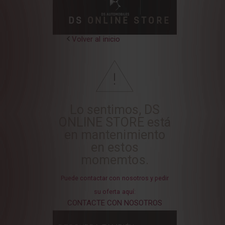
DS
ONLINE STORE
Volver al inicio
Lo sentimos, DS
ONLINE STORE está
en mantenimiento
en estos
momemtos.
Puede contactar con nosotros y pedir
su oferta aquí:
CONTACTE CON NOSOTROS