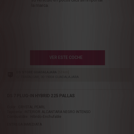
la marca.
VER ESTE COCHE
DS STORE GUADALAJARA
[53 km]
C/ TRAFALGAR, 30 19004 GUADALAJARA
DS 7 PLUG-IN HYBRID 225 PALLAS
Color : CRYSTAL PEARL
Tapicería : INTERIOR ALCANTARA NEGRO INTENSO
Combustible : Híbrido-Enchufable
ENTREGA INMEDIATA