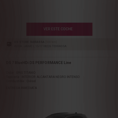
VER ESTE COCHE
DS STORE TARRASSA
[500 km]
AVDA. JAIME I, 15-17 08226 TERRASSA
DS 7 BlueHDi DS PERFORMANCE Line
Color : GRIS TITANIO
Tapicería : INTERIOR ALCANTARA NEGRO INTENSO
Combustible : Diésel
ENTREGA INMEDIATA