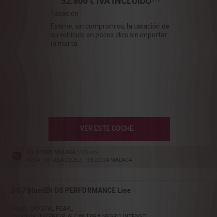
52.800 €
IVA INCLUÍDO
Tasación :
Estime, sin compromiso, la tasación de
su vehículo en pocos clics sin importar
la marca.
VER ESTE COCHE
DS STORE MALAGA
[425 km]
AVDA. DE VELAZQUEZ, 198 29004 MALAGA
DS 7 BlueHDi DS PERFORMANCE Line
Color : CRYSTAL PEARL
Tapicería : INTERIOR ALCANTARA NEGRO INTENSO