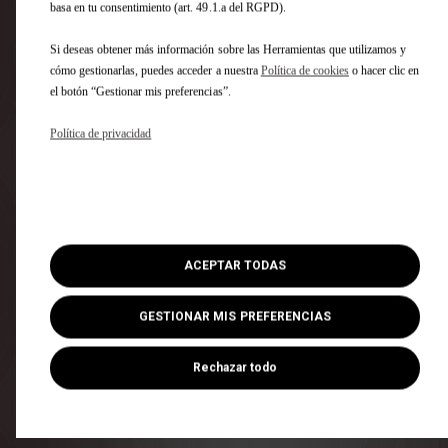
basa en tu consentimiento (art. 49.1.a del RGPD).
basa en tu consentimiento (art. 49.1.a del RGPD).
Si deseas obtener más información sobre las Herramientas que utilizamos y
Si deseas obtener más información sobre las Herramientas que utilizamos y
cómo gestionarlas, puedes acceder a nuestra
Política de cookies
o hacer clic en
cómo gestionarlas, puedes acceder a nuestra
Política de cookies
o hacer clic en
el botón “Gestionar mis preferencias”.
el botón “Gestionar mis preferencias”.
Política de privacidad
Política de privacidad
2 Opcion(es) :
- TECHO PANORÁMICO practicable (con ocultador motorizado y
alumbrado interior de LED)
- Retrovisores color negro estándar
ACEPTAR TODAS
ACEPTAR TODAS
(1)
52.800 €
IVA INCLUÍDO
GESTIONAR MIS PREFERENCIAS
Tasación :
GESTIONAR MIS PREFERENCIAS
Estime, sin compromiso, la tasación de
su vehículo en pocos clics sin importar
Rechazar todo
Rechazar todo
la marca.