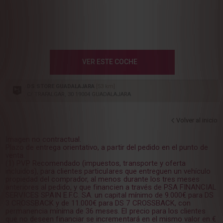
VER ESTE COCHE
DS STORE GUADALAJARA
[53 km]
C/ TRAFALGAR, 30 19004 GUADALAJARA
Volver al inicio
Imagen no contractual.
Plazo de entrega orientativo, a partir del pedido en el punto de
venta.
(1) PVP Recomendado (impuestos, transporte y oferta
incluidos), para clientes particulares que entreguen un vehículo
propiedad del comprador, al menos durante los tres meses
anteriores al pedido, y que financien a través de PSA FINANCIAL
SERVICES SPAIN E.F.C. SA. un capital mínimo de 9.000€ para DS
3 CROSSBACK y de 11.000€ para DS 7 CROSSBACK, con
permanencia mínima de 36 meses. El precio para los clientes
que no deseen financiar se incrementará en el mismo valor en €