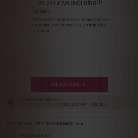
(1)
51.241 €
IVA INCLUÍDO
Tasación :
Estime, sin compromiso, la tasación de
su vehículo en pocos clics sin importar
la marca.
VER ESTE COCHE
DS SALON CORDOBA
[296 km]
POLIG. LAS QUEMADAS, PARCELA 20-1 14014 CORDOBA
DS 7 BlueHDi DS PERFORMANCE Line
Color : LACQUERED GREY