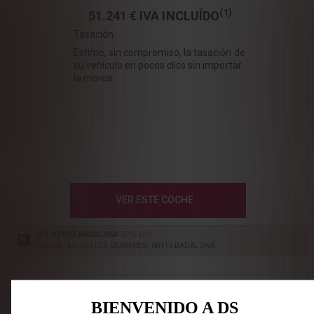
(1)
51.241 €
IVA INCLUÍDO
Tasación :
Estime, sin compromiso, la tasación de
su vehículo en pocos clics sin importar
la marca.
VER ESTE COCHE
DS STORE BADALONA
[516 km]
L'ACER, 44 - (P.I.LES GUIXERES) 08915 BADALONA
DS 7 BlueHDi DS PERFORMANCE Line
BIENVENIDO A DS