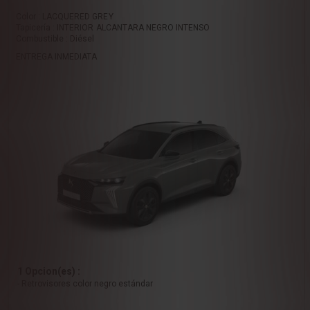
Color : LACQUERED GREY
Tapicería : INTERIOR ALCANTARA NEGRO INTENSO
Combustible : Diésel
ENTREGA INMEDIATA
1 Opcion(es) :
- Retrovisores color negro estándar