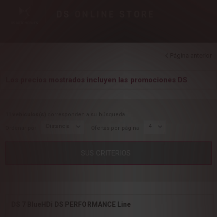
DS
ONLINE STORE
Página anterior
Los precios mostrados incluyen las promociones DS
11 vehiculos(s)
corresponden a su búsqueda
Distancia
4
Ordenar por
Ofertas por página
SUS CRITERIOS
DS 7 BlueHDi DS PERFORMANCE Line