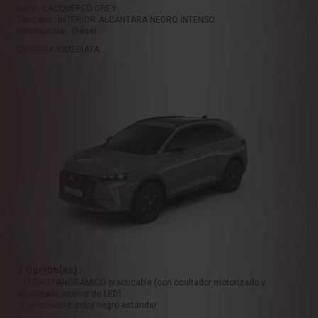
Color : LACQUERED GREY
Tapicería : INTERIOR ALCANTARA NEGRO INTENSO
Combustible : Diésel
ENTREGA INMEDIATA
2 Opcion(es) :
- TECHO PANORÁMICO practicable (con ocultador motorizado y
alumbrado interior de LED)
- Retrovisores color negro estándar