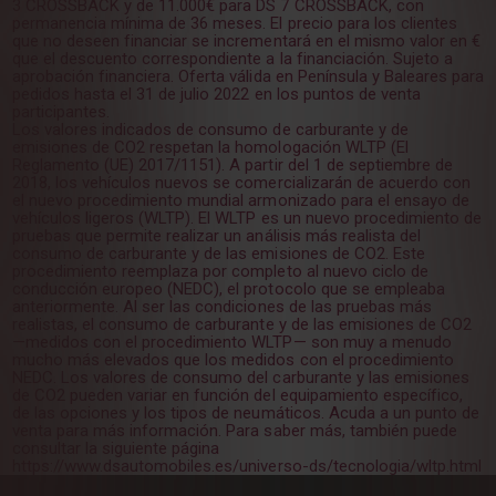
3 CROSSBACK y de 11.000€ para DS 7 CROSSBACK, con
permanencia mínima de 36 meses. El precio para los clientes
que no deseen financiar se incrementará en el mismo valor en €
que el descuento correspondiente a la financiación. Sujeto a
aprobación financiera. Oferta válida en Península y Baleares para
pedidos hasta el 31 de julio 2022 en los puntos de venta
participantes.
Los valores indicados de consumo de carburante y de
emisiones de CO2 respetan la homologación WLTP (El
Reglamento (UE) 2017/1151). A partir del 1 de septiembre de
2018, los vehículos nuevos se comercializarán de acuerdo con
el nuevo procedimiento mundial armonizado para el ensayo de
vehículos ligeros (WLTP). El WLTP es un nuevo procedimiento de
pruebas que permite realizar un análisis más realista del
consumo de carburante y de las emisiones de CO2. Este
procedimiento reemplaza por completo al nuevo ciclo de
conducción europeo (NEDC), el protocolo que se empleaba
anteriormente. Al ser las condiciones de las pruebas más
realistas, el consumo de carburante y de las emisiones de CO2
—medidos con el procedimiento WLTP— son muy a menudo
mucho más elevados que los medidos con el procedimiento
NEDC. Los valores de consumo del carburante y las emisiones
de CO2 pueden variar en función del equipamiento específico,
de las opciones y los tipos de neumáticos. Acuda a un punto de
venta para más información. Para saber más, también puede
consultar la siguiente página
https://www.dsautomobiles.es/universo-ds/tecnologia/wltp.html