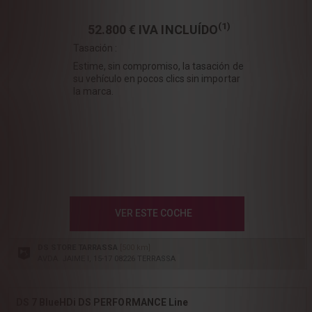
(1)
52.800 €
IVA INCLUÍDO
Tasación :
Estime, sin compromiso, la tasación de
su vehículo en pocos clics sin importar
la marca.
VER ESTE COCHE
DS STORE TARRASSA
[500 km]
AVDA. JAIME I, 15-17 08226 TERRASSA
DS 7 BlueHDi DS PERFORMANCE Line