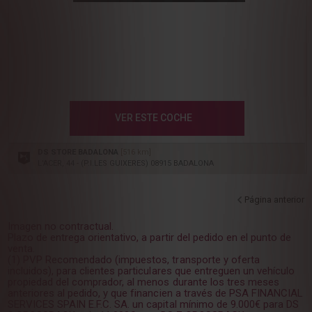
VER ESTE COCHE
DS STORE BADALONA
[516 km]
L'ACER, 44 - (P.I.LES GUIXERES) 08915 BADALONA
Página anterior
Imagen no contractual.
Plazo de entrega orientativo, a partir del pedido en el punto de
venta.
(1) PVP Recomendado (impuestos, transporte y oferta
incluidos), para clientes particulares que entreguen un vehículo
propiedad del comprador, al menos durante los tres meses
anteriores al pedido, y que financien a través de PSA FINANCIAL
SERVICES SPAIN E.F.C. SA. un capital mínimo de 9.000€ para DS