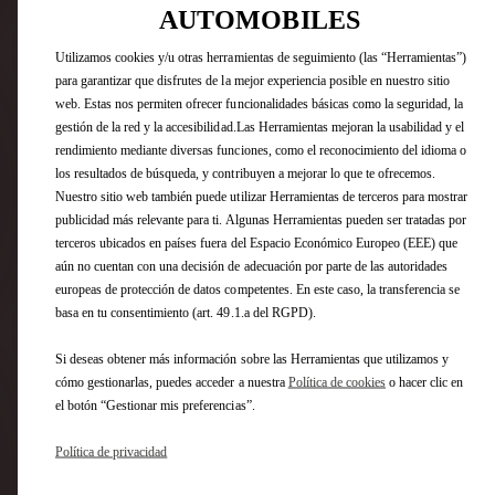
BIENVENIDO A DS
Color : CRYSTAL PEARL
AUTOMOBILES
Tapicería : INTERIOR ALCANTARA NEGRO INTENSO
AUTOMOBILES
Combustible : Diésel
Utilizamos cookies y/u otras herramientas de seguimiento (las “Herramientas”)
ENTREGA INMEDIATA
Utilizamos cookies y/u otras herramientas de seguimiento (las “Herramientas”)
para garantizar que disfrutes de la mejor experiencia posible en nuestro sitio
para garantizar que disfrutes de la mejor experiencia posible en nuestro sitio
web. Estas nos permiten ofrecer funcionalidades básicas como la seguridad, la
web. Estas nos permiten ofrecer funcionalidades básicas como la seguridad, la
gestión de la red y la accesibilidad.Las Herramientas mejoran la usabilidad y el
gestión de la red y la accesibilidad.Las Herramientas mejoran la usabilidad y el
rendimiento mediante diversas funciones, como el reconocimiento del idioma o
rendimiento mediante diversas funciones, como el reconocimiento del idioma o
los resultados de búsqueda, y contribuyen a mejorar lo que te ofrecemos.
los resultados de búsqueda, y contribuyen a mejorar lo que te ofrecemos.
Nuestro sitio web también puede utilizar Herramientas de terceros para mostrar
Nuestro sitio web también puede utilizar Herramientas de terceros para mostrar
publicidad más relevante para ti. Algunas Herramientas pueden ser tratadas por
publicidad más relevante para ti. Algunas Herramientas pueden ser tratadas por
terceros ubicados en países fuera del Espacio Económico Europeo (EEE) que
terceros ubicados en países fuera del Espacio Económico Europeo (EEE) que
aún no cuentan con una decisión de adecuación por parte de las autoridades
aún no cuentan con una decisión de adecuación por parte de las autoridades
europeas de protección de datos competentes. En este caso, la transferencia se
europeas de protección de datos competentes. En este caso, la transferencia se
basa en tu consentimiento (art. 49.1.a del RGPD).
basa en tu consentimiento (art. 49.1.a del RGPD).
Si deseas obtener más información sobre las Herramientas que utilizamos y
Si deseas obtener más información sobre las Herramientas que utilizamos y
cómo gestionarlas, puedes acceder a nuestra
Política de cookies
o hacer clic en
cómo gestionarlas, puedes acceder a nuestra
Política de cookies
o hacer clic en
el botón “Gestionar mis preferencias”.
2 Opcion(es) :
el botón “Gestionar mis preferencias”.
- TECHO PANORÁMICO practicable (con ocultador motorizado y
alumbrado interior de LED)
Política de privacidad
Política de privacidad
- Retrovisores color negro estándar