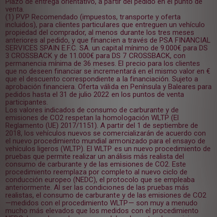
Plazo de entrega orientativo, a partir del pedido en el punto de
venta.
(1) PVP Recomendado (impuestos, transporte y oferta
incluidos), para clientes particulares que entreguen un vehículo
propiedad del comprador, al menos durante los tres meses
anteriores al pedido, y que financien a través de PSA FINANCIAL
SERVICES SPAIN E.F.C. SA. un capital mínimo de 9.000€ para DS
3 CROSSBACK y de 11.000€ para DS 7 CROSSBACK, con
permanencia mínima de 36 meses. El precio para los clientes
que no deseen financiar se incrementará en el mismo valor en €
que el descuento correspondiente a la financiación. Sujeto a
aprobación financiera. Oferta válida en Península y Baleares para
pedidos hasta el 31 de julio 2022 en los puntos de venta
participantes.
Los valores indicados de consumo de carburante y de
emisiones de CO2 respetan la homologación WLTP (El
Reglamento (UE) 2017/1151). A partir del 1 de septiembre de
2018, los vehículos nuevos se comercializarán de acuerdo con
el nuevo procedimiento mundial armonizado para el ensayo de
vehículos ligeros (WLTP). El WLTP es un nuevo procedimiento de
pruebas que permite realizar un análisis más realista del
consumo de carburante y de las emisiones de CO2. Este
procedimiento reemplaza por completo al nuevo ciclo de
conducción europeo (NEDC), el protocolo que se empleaba
anteriormente. Al ser las condiciones de las pruebas más
realistas, el consumo de carburante y de las emisiones de CO2
—medidos con el procedimiento WLTP— son muy a menudo
mucho más elevados que los medidos con el procedimiento