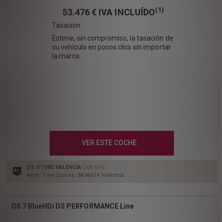
(1)
53.476 €
IVA INCLUÍDO
Tasación :
Estime, sin compromiso, la tasación de
su vehículo en pocos clics sin importar
la marca.
VER ESTE COCHE
DS STORE VALENCIA
[306 km]
Avda. Tres Cruces, 38 46014 Valencia
DS 7 BlueHDi DS PERFORMANCE Line