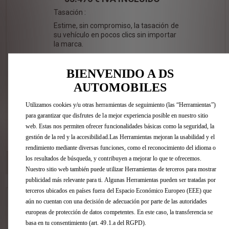
Tasación :
Estime, sin compromiso, la tasación de
su vehículo en pocos clics sin importar
la marca.
BIENVENIDO A DS
AUTOMOBILES
Utilizamos cookies y/u otras herramientas de seguimiento (las “Herramientas”)
para garantizar que disfrutes de la mejor experiencia posible en nuestro sitio
web. Estas nos permiten ofrecer funcionalidades básicas como la seguridad, la
VER ESTE COCHE
gestión de la red y la accesibilidad.Las Herramientas mejoran la usabilidad y el
rendimiento mediante diversas funciones, como el reconocimiento del idioma o
los resultados de búsqueda, y contribuyen a mejorar lo que te ofrecemos.
DS STORE VALENCIA
[306 km]
Avda. Tres Cruces, 38 46014 Valencia
Nuestro sitio web también puede utilizar Herramientas de terceros para mostrar
publicidad más relevante para ti. Algunas Herramientas pueden ser tratadas por
terceros ubicados en países fuera del Espacio Económico Europeo (EEE) que
DS 7 BlueHDi DS PERFORMANCE Line
aún no cuentan con una decisión de adecuación por parte de las autoridades
europeas de protección de datos competentes. En este caso, la transferencia se
Color : GRIS TITANIO
basa en tu consentimiento (art. 49.1.a del RGPD).
Tapicería : INTERIOR ALCANTARA NEGRO INTENSO