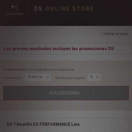
DS
ONLINE STORE
Volver al inicio
Los precios mostrados incluyen las promociones DS
7 vehiculos(s)
corresponden a su búsqueda
Distancia
8
Ordenar por
Ofertas por página
SUS CRITERIOS
DS 7 BlueHDi DS PERFORMANCE Line