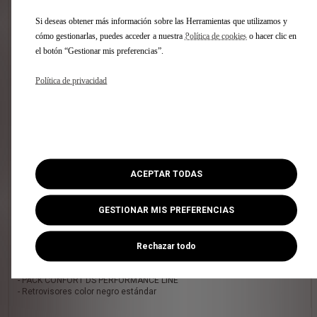
Combustible : Diésel
Si deseas obtener más información sobre las Herramientas que utilizamos y
ENTREGA INMEDIATA
cómo gestionarlas, puedes acceder a nuestra
Política de cookies
o hacer clic en
el botón “Gestionar mis preferencias”.
Política de privacidad
ACEPTAR TODAS
GESTIONAR MIS PREFERENCIAS
3 Opcion(es) :
Rechazar todo
- TECHO PANORÁMICO practicable (con ocultador motorizado y
alumbrado interior de LED)
- PACK CONFORT DS PERFORMANCE LINE
- Retrovisores color negro estándar