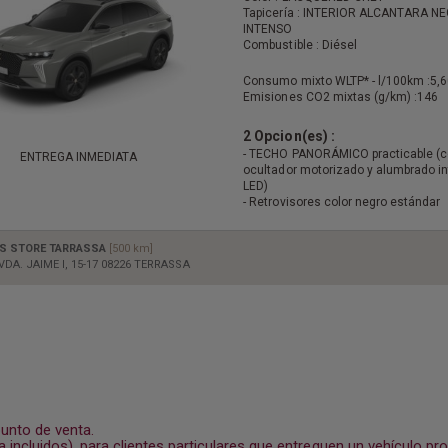
Tapicería : INTERIOR ALCANTARA N
INTENSO
Combustible : Diésel
Consumo mixto WLTP* - l/100km :
5,6
Emisiones CO2 mixtas (g/km) :
146
2 Opcion(es) :
- TECHO PANORÁMICO practicable (
ENTREGA INMEDIATA
ocultador motorizado y alumbrado in
LED)
- Retrovisores color negro estándar
S STORE TARRASSA
[500 km]
VDA. JAIME I, 15-17 08226 TERRASSA
punto de venta.
incluidos), para clientes particulares que entreguen un vehículo pr