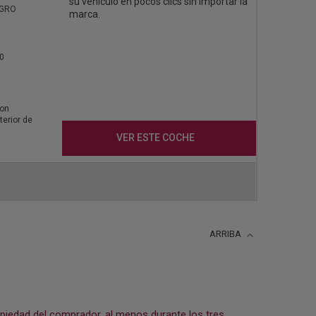
su vehículo en pocos clics sin importar la
EGRO
marca.
0
con
terior de
VER ESTE COCHE
ARRIBA
opiedad del comprador, al menos durante los tres