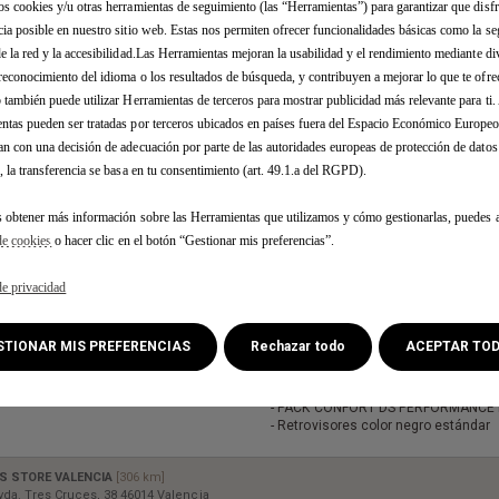
os cookies y/u otras herramientas de seguimiento (las “Herramientas”) para garantizar que disfr
S STORE VALENCIA
[306 km]
vda. Tres Cruces, 38 46014 Valencia
cia posible en nuestro sitio web. Estas nos permiten ofrecer funcionalidades básicas como la se
de la red y la accesibilidad.Las Herramientas mejoran la usabilidad y el rendimiento mediante di
reconocimiento del idioma o los resultados de búsqueda, y contribuyen a mejorar lo que te ofr
b también puede utilizar Herramientas de terceros para mostrar publicidad más relevante para ti
DS 7 BlueHDi DS
ntas pueden ser tratadas por terceros ubicados en países fuera del Espacio Económico Europe
PERFORMANCE Line
an con una decisión de adecuación por parte de las autoridades europeas de protección de dato
, la transferencia se basa en tu consentimiento (art. 49.1.a del RGPD).
Color : GRIS TITANIO
Tapicería : INTERIOR ALCANTARA N
INTENSO
s obtener más información sobre las Herramientas que utilizamos y cómo gestionarlas, puedes a
Combustible : Diésel
de cookies
o hacer clic en el botón “Gestionar mis preferencias”.
Consumo mixto WLTP* - l/100km :
5,6
de privacidad
Emisiones CO2 mixtas (g/km) :
146
3 Opcion(es) :
ESTIONAR MIS PREFERENCIAS
Rechazar todo
ACEPTAR TO
- TECHO PANORÁMICO practicable (
ENTREGA INMEDIATA
ocultador motorizado y alumbrado in
LED)
- PACK CONFORT DS PERFORMANCE 
- Retrovisores color negro estándar
S STORE VALENCIA
[306 km]
vda. Tres Cruces, 38 46014 Valencia