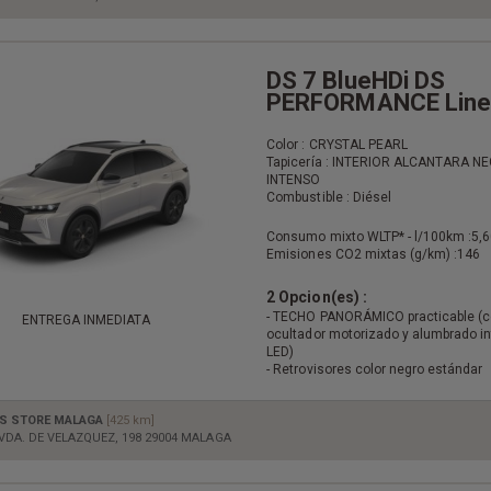
DS 7 BlueHDi DS
PERFORMANCE Line
Color : CRYSTAL PEARL
Tapicería : INTERIOR ALCANTARA N
INTENSO
Combustible : Diésel
Consumo mixto WLTP* - l/100km :
5,6
Emisiones CO2 mixtas (g/km) :
146
2 Opcion(es) :
- TECHO PANORÁMICO practicable (
ENTREGA INMEDIATA
ocultador motorizado y alumbrado in
LED)
- Retrovisores color negro estándar
S STORE MALAGA
[425 km]
VDA. DE VELAZQUEZ, 198 29004 MALAGA