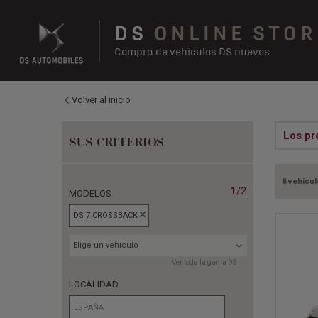
DS
ONLINE STOR
Compra de vehículos DS nuevos
Volver al inicio
Los pr
SUS CRITERIOS
8 vehicul
1
/2
MODELOS
DS 7 CROSSBACK
Elige un vehículo
Ver toda la gama DS
LOCALIDAD