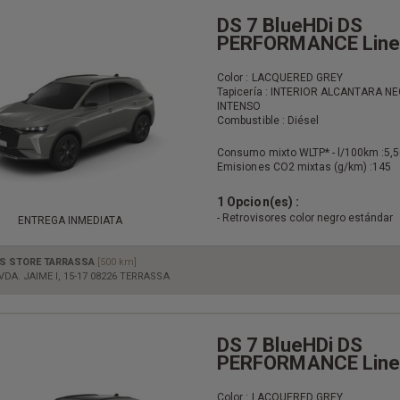
DS 7 BlueHDi DS
PERFORMANCE Line
Color : LACQUERED GREY
Tapicería : INTERIOR ALCANTARA N
INTENSO
Combustible : Diésel
Consumo mixto WLTP* - l/100km :
5,5
Emisiones CO2 mixtas (g/km) :
145
1 Opcion(es) :
- Retrovisores color negro estándar
ENTREGA INMEDIATA
S STORE TARRASSA
[500 km]
VDA. JAIME I, 15-17 08226 TERRASSA
DS 7 BlueHDi DS
PERFORMANCE Line
Color : LACQUERED GREY