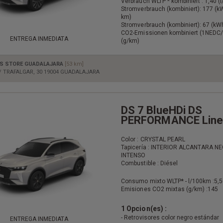
Verbrauch WLTP * kombiniert : 1,40 (
Stromverbrauch (kombiniert): 177 (
km)
Stromverbrauch (kombiniert): 67 (k
CO2-Emissionen kombiniert (1NEDC/
ENTREGA INMEDIATA
(g/km)
S STORE GUADALAJARA
[53 km]
/ TRAFALGAR, 30 19004 GUADALAJARA
DS 7 BlueHDi DS
PERFORMANCE Line
Color : CRYSTAL PEARL
Tapicería : INTERIOR ALCANTARA N
INTENSO
Combustible : Diésel
Consumo mixto WLTP* - l/100km :
5,5
Emisiones CO2 mixtas (g/km) :
145
1 Opcion(es) :
- Retrovisores color negro estándar
ENTREGA INMEDIATA