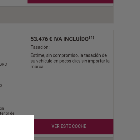
(1)
53.476 €
IVA INCLUÍDO
Tasación :
Estime, sin compromiso, la tasación de
su vehículo en pocos clics sin importar la
EGRO
marca.
0
con
terior de
LINE
VER ESTE COCHE