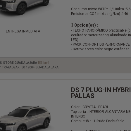
Consumo mixto WLTP* - l/100km :
5,6
Emisiones CO2 mixtas (g/km) :
146
3 Opcion(es) :
- TECHO PANORÁMICO practicable (
ENTREGA INMEDIATA
ocultador motorizado y alumbrado in
LED)
- PACK CONFORT DS PERFORMANCE 
- Retrovisores color negro estándar
S STORE GUADALAJARA
[53 km]
/ TRAFALGAR, 30 19004 GUADALAJARA
DS 7 PLUG-IN HYBR
PALLAS
Color : CRYSTAL PEARL
Tapicería : INTERIOR ALCANTARA N
INTENSO
Combustible : Híbrido-Enchufable