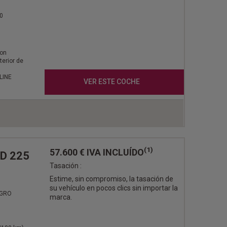
0
con
terior de
LINE
VER ESTE COCHE
(1)
57.600 €
IVA INCLUÍDO
ID 225
Tasación :
Estime, sin compromiso, la tasación de
su vehículo en pocos clics sin importar la
EGRO
marca.