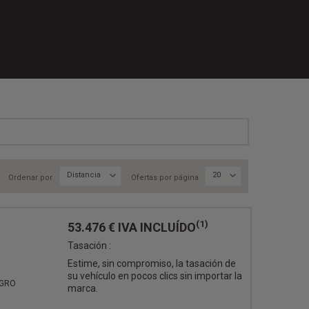
Distancia
20
Ordenar por
Ofertas por página
(1)
53.476 €
IVA INCLUÍDO
Tasación :
Estime, sin compromiso, la tasación de
su vehículo en pocos clics sin importar la
EGRO
marca.