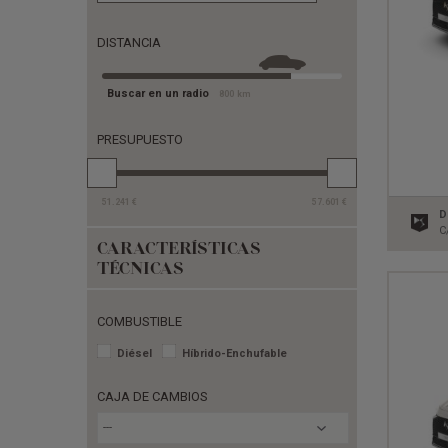
DISTANCIA
Buscar en un radio
800
km
PRESUPUESTO
51.241
€
57.601
€
D
C
CARACTERÍSTICAS
TÉCNICAS
COMBUSTIBLE
Diésel
Híbrido-Enchufable
CAJA DE CAMBIOS
---