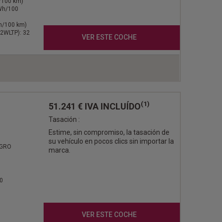
l/100 km)
kWh/100
Wh/100 km)
2WLTP): 32
VER ESTE COCHE
(1)
51.241 €
IVA INCLUÍDO
Tasación :
Estime, sin compromiso, la tasación de
su vehículo en pocos clics sin importar la
EGRO
marca.
0
VER ESTE COCHE