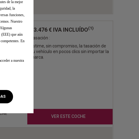
utes de la mejor
guridad, la
versas funciones,
ecemos. Nuestro
(1)
. Algunas
53.476 €
IVA INCLUÍDO
o (EEE) que aún
Tasación :
s competentes. En
Estime, sin compromiso, la tasación de
su vehículo en pocos clics sin importar la
EGRO
marca.
cceder a nuestra
0
DAS
con
terior de
LINE
VER ESTE COCHE