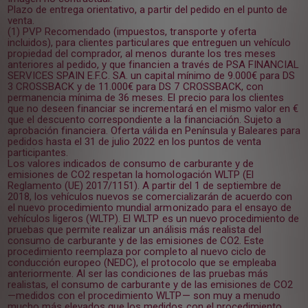
Plazo de entrega orientativo, a partir del pedido en el punto de
venta.
(1) PVP Recomendado (impuestos, transporte y oferta
incluidos), para clientes particulares que entreguen un vehículo
propiedad del comprador, al menos durante los tres meses
anteriores al pedido, y que financien a través de PSA FINANCIAL
SERVICES SPAIN E.F.C. SA. un capital mínimo de 9.000€ para DS
3 CROSSBACK y de 11.000€ para DS 7 CROSSBACK, con
permanencia mínima de 36 meses. El precio para los clientes
que no deseen financiar se incrementará en el mismo valor en €
que el descuento correspondiente a la financiación. Sujeto a
aprobación financiera. Oferta válida en Península y Baleares para
pedidos hasta el 31 de julio 2022 en los puntos de venta
participantes.
Los valores indicados de consumo de carburante y de
emisiones de CO2 respetan la homologación WLTP (El
Reglamento (UE) 2017/1151). A partir del 1 de septiembre de
2018, los vehículos nuevos se comercializarán de acuerdo con
el nuevo procedimiento mundial armonizado para el ensayo de
vehículos ligeros (WLTP). El WLTP es un nuevo procedimiento de
pruebas que permite realizar un análisis más realista del
consumo de carburante y de las emisiones de CO2. Este
procedimiento reemplaza por completo al nuevo ciclo de
conducción europeo (NEDC), el protocolo que se empleaba
anteriormente. Al ser las condiciones de las pruebas más
realistas, el consumo de carburante y de las emisiones de CO2
—medidos con el procedimiento WLTP— son muy a menudo
mucho más elevados que los medidos con el procedimiento