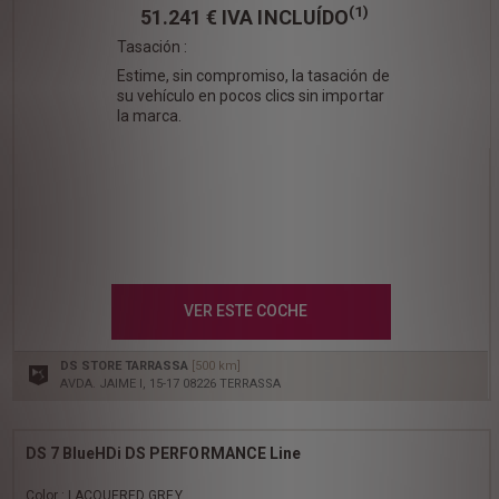
(1)
51.241 €
IVA INCLUÍDO
Tasación :
Estime, sin compromiso, la tasación de
su vehículo en pocos clics sin importar
la marca.
VER ESTE COCHE
DS STORE TARRASSA
[500 km]
AVDA. JAIME I, 15-17 08226 TERRASSA
DS 7 BlueHDi DS PERFORMANCE Line
Color : LACQUERED GREY