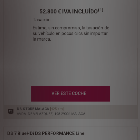
(1)
52.800 €
IVA INCLUÍDO
Tasación :
Estime, sin compromiso, la tasación de
su vehículo en pocos clics sin importar
la marca.
VER ESTE COCHE
DS STORE MALAGA
[425 km]
AVDA. DE VELAZQUEZ, 198 29004 MALAGA
DS 7 BlueHDi DS PERFORMANCE Line