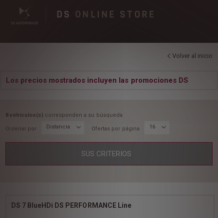
DS
ONLINE STORE
Volver al inicio
Los precios mostrados incluyen las promociones DS
8 vehiculos(s)
corresponden a su búsqueda
Distancia
16
Ordenar por
Ofertas por página
SUS CRITERIOS
DS 7 BlueHDi DS PERFORMANCE Line