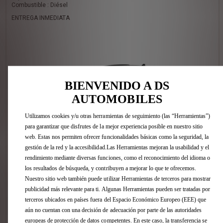
Combustible : Diésel
ENTREGA INMEDIATA
BIENVENIDO A DS
AUTOMOBILES
Utilizamos cookies y/u otras herramientas de seguimiento (las “Herramientas”)
para garantizar que disfrutes de la mejor experiencia posible en nuestro sitio
web. Estas nos permiten ofrecer funcionalidades básicas como la seguridad, la
gestión de la red y la accesibilidad.Las Herramientas mejoran la usabilidad y el
rendimiento mediante diversas funciones, como el reconocimiento del idioma o
los resultados de búsqueda, y contribuyen a mejorar lo que te ofrecemos.
3 Opcion(es) :
Nuestro sitio web también puede utilizar Herramientas de terceros para mostrar
- TECHO PANORÁMICO practicable (con ocultador motorizado y
publicidad más relevante para ti. Algunas Herramientas pueden ser tratadas por
alumbrado interior de LED)
- PACK CONFORT DS PERFORMANCE LINE
terceros ubicados en países fuera del Espacio Económico Europeo (EEE) que
- Retrovisores color negro estándar
aún no cuentan con una decisión de adecuación por parte de las autoridades
europeas de protección de datos competentes. En este caso, la transferencia se