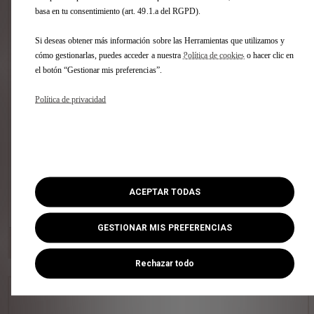
basa en tu consentimiento (art. 49.1.a del RGPD).
(1)
53.476 €
IVA INCLUÍDO
Tasación :
Si deseas obtener más información sobre las Herramientas que utilizamos y
Estime, sin compromiso, la tasación de
cómo gestionarlas, puedes acceder a nuestra
Política de cookies
o hacer clic en
su vehículo en pocos clics sin importar
el botón “Gestionar mis preferencias”.
la marca.
Política de privacidad
ACEPTAR TODAS
VER ESTE COCHE
GESTIONAR MIS PREFERENCIAS
DS STORE VALENCIA
[306 km]
Avda. Tres Cruces, 38 46014 Valencia
Rechazar todo
DS 7 BlueHDi DS PERFORMANCE Line