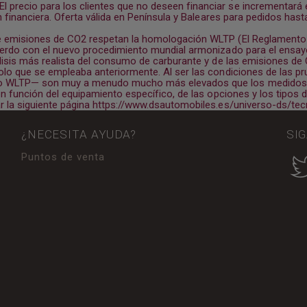
recio para los clientes que no deseen financiar se incrementará e
 financiera. Oferta válida en Península y Baleares para pedidos hasta
 emisiones de CO2 respetan la homologación WLTP (El Reglamento (U
uerdo con el nuevo procedimiento mundial armonizado para el ensayo
lisis más realista del consumo de carburante y de las emisiones d
lo que se empleaba anteriormente. Al ser las condiciones de las pr
to WLTP— son muy a menudo mucho más elevados que los medidos 
en función del equipamiento específico, de las opciones y los tipo
 la siguiente página
https://www.dsautomobiles.es/universo-ds/tecn
¿NECESITA AYUDA?
SI
Puntos de venta