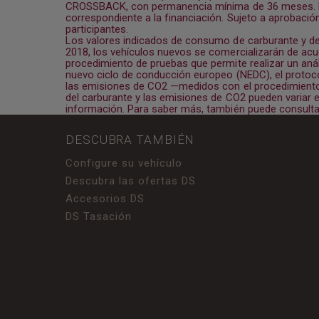
CROSSBACK, con permanencia mínima de 36 meses. El p
correspondiente a la financiación. Sujeto a aprobación
participantes.
Los valores indicados de consumo de carburante y de
2018, los vehículos nuevos se comercializarán de ac
procedimiento de pruebas que permite realizar un aná
nuevo ciclo de conducción europeo (NEDC), el protoco
las emisiones de CO2 —medidos con el procedimien
del carburante y las emisiones de CO2 pueden variar 
información. Para saber más, también puede consultar
DESCUBRA TAMBIÉN
Configure su vehículo
Descubra las ofertas DS
Accesorios DS
DS Tasación