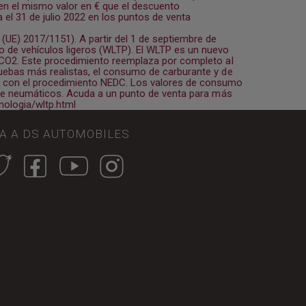
n el mismo valor en € que el descuento
 el 31 de julio 2022 en los puntos de venta
E) 2017/1151). A partir del 1 de septiembre de
 de vehículos ligeros (WLTP). El WLTP es un nuevo
e CO2. Este procedimiento reemplaza por completo al
uebas más realistas, el consumo de carburante y de
con el procedimiento NEDC. Los valores de consumo
s de neumáticos. Acuda a un punto de venta para más
ologia/wltp.html
GA A DS AUTOMOBILES