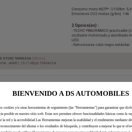
Consumo mixto WLTP* - l/100km :
5,6
Emisiones CO2 mixtas (g/km) :
146
2 Opcion(es) :
- TECHO PANORÁMICO practicable (
ocultador motorizado y alumbrado in
LED)
- Retrovisores color negro estándar
S STORE TARRASSA
[500 km]
VDA. JAIME I, 15-17 08226 TERRASSA
DS 7 BlueHDi DS
PERFORMANCE Line
BIENVENIDO A DS AUTOMOBILES
Color : LACQUERED GREY
os cookies y/u otras herramientas de seguimiento (las “Herramientas”) para garantizar que disfr
Tapicería : INTERIOR ALCANTARA N
INTENSO
cia posible en nuestro sitio web. Estas nos permiten ofrecer funcionalidades básicas como la se
Combustible : Diésel
de la red y la accesibilidad.Las Herramientas mejoran la usabilidad y el rendimiento mediante di
reconocimiento del idioma o los resultados de búsqueda, y contribuyen a mejorar lo que te ofr
Consumo mixto WLTP* - l/100km :
5,5