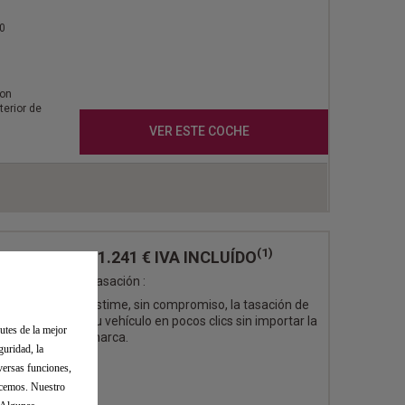
0
con
terior de
VER ESTE COCHE
(1)
51.241 €
IVA INCLUÍDO
Tasación :
Estime, sin compromiso, la tasación de
su vehículo en pocos clics sin importar la
utes de la mejor
EGRO
marca.
guridad, la
versas funciones,
ecemos. Nuestro
0