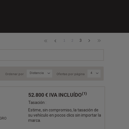
3
1
2
Distancia
4
Ordenar por
Ofertas por página
(1)
52.800 €
IVA INCLUÍDO
Tasación :
Estime, sin compromiso, la tasación de
su vehículo en pocos clics sin importar la
EGRO
marca.