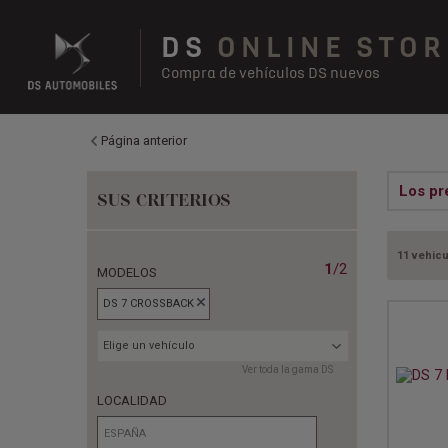
DS
ONLINE STOR
Compra de vehículos DS nuevos
Página anterior
Los pr
SUS CRITERIOS
11 vehicu
1
/2
MODELOS
DS 7 CROSSBACK
Elige un vehículo
Ver toda la gama DS
LOCALIDAD