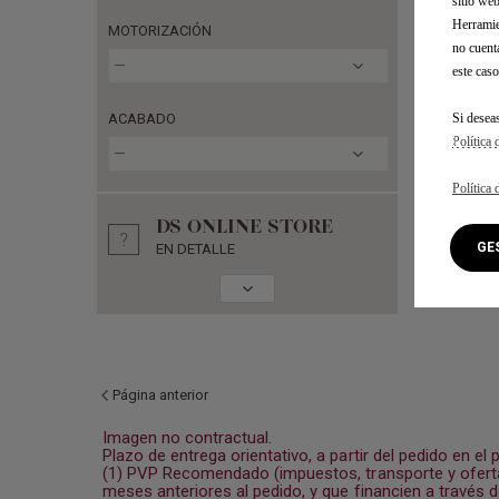
sitio we
Herramie
MOTORIZACIÓN
no cuent
---
este caso
Si desea
ACABADO
D
L
Política 
---
Política 
DS ONLINE STORE
G
EN DETALLE
Página anterior
Imagen no contractual.
Plazo de entrega orientativo, a partir del pedido en el 
(1) PVP Recomendado (impuestos, transporte y oferta 
meses anteriores al pedido, y que financien a travé