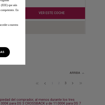
. Algunas
o (EEE) que aún
s competentes. En
VER ESTE COCHE
cceder a nuestra
DAS
ARRIBA
3
1
2
opiedad del comprador, al menos durante los tres
 9.000€ para DS 3 CROSSBACK y de 11.000€ para DS 7