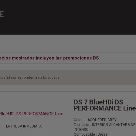
E
ecios mostrados incluyen las promociones DS
los(s)
corresponden a su búsqueda
DS 7 BlueHDi DS
PERFORMANCE Line
Color : LACQUERED GREY
Tapicería : INTERIOR ALCANTARA N
ENTREGA INMEDIATA
INTENSO
Combustible : Diésel