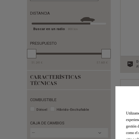
DISTANCIA
Buscar en un radio
800
km
PRESUPUESTO
D
51.241
€
57.601
€
A
CARACTERÍSTICAS
TÉCNICAS
COMBUSTIBLE
Diésel
Híbrido-Enchufable
Utilizam
experien
CAJA DE CAMBIOS
gestión 
como el 
---