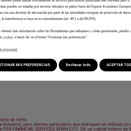
b también puede utilizar Herramientas de terceros para mostrar publicidad más relevante para ti
Emisiones CO2 mixtas (g/km) :
145
ntas pueden ser tratadas por terceros ubicados en países fuera del Espacio Económico Europe
1 Opcion(es) :
an con una decisión de adecuación por parte de las autoridades europeas de protección de dato
- Retrovisores color negro estándar
ENTREGA INMEDIATA
, la transferencia se basa en tu consentimiento (art. 49.1.a del RGPD).
s obtener más información sobre las Herramientas que utilizamos y cómo gestionarlas, puedes a
S STORE BADALONA
[516 km]
'ACER, 44 - (P.I.LES GUIXERES) 08915 BADALONA
de cookies
o hacer clic en el botón “Gestionar mis preferencias”.
de privacidad
ESTIONAR MIS PREFERENCIAS
Rechazar todo
ACEPTAR TO
punto de venta.
incluidos), para clientes particulares que entreguen un vehículo pr
s de PSA FINANCIAL SERVICES SPAIN E.F.C. SA. un capital mínimo de