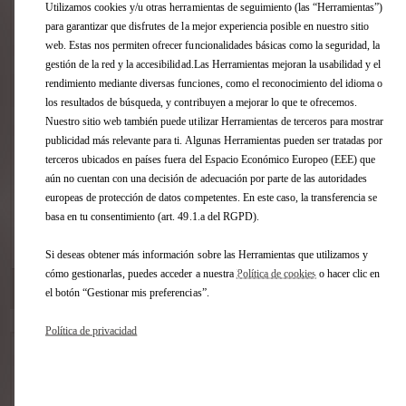
Utilizamos cookies y/u otras herramientas de seguimiento (las “Herramientas”)
Tasación :
para garantizar que disfrutes de la mejor experiencia posible en nuestro sitio
Estime, sin compromiso, la tasación de
web. Estas nos permiten ofrecer funcionalidades básicas como la seguridad, la
su vehículo en pocos clics sin importar
gestión de la red y la accesibilidad.Las Herramientas mejoran la usabilidad y el
la marca.
rendimiento mediante diversas funciones, como el reconocimiento del idioma o
los resultados de búsqueda, y contribuyen a mejorar lo que te ofrecemos.
Nuestro sitio web también puede utilizar Herramientas de terceros para mostrar
publicidad más relevante para ti. Algunas Herramientas pueden ser tratadas por
terceros ubicados en países fuera del Espacio Económico Europeo (EEE) que
aún no cuentan con una decisión de adecuación por parte de las autoridades
europeas de protección de datos competentes. En este caso, la transferencia se
basa en tu consentimiento (art. 49.1.a del RGPD).
VER ESTE COCHE
Si deseas obtener más información sobre las Herramientas que utilizamos y
cómo gestionarlas, puedes acceder a nuestra
Política de cookies
o hacer clic en
DS STORE VALENCIA
[306 km]
el botón “Gestionar mis preferencias”.
Avda. Tres Cruces, 38 46014 Valencia
Política de privacidad
DS 7 BlueHDi DS PERFORMANCE Line
Color : GRIS TITANIO
Tapicería : INTERIOR ALCANTARA NEGRO INTENSO