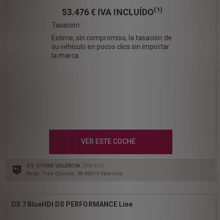
(1)
53.476 €
IVA INCLUÍDO
Tasación :
Estime, sin compromiso, la tasación de
su vehículo en pocos clics sin importar
la marca.
VER ESTE COCHE
DS STORE VALENCIA
[306 km]
Avda. Tres Cruces, 38 46014 Valencia
DS 7 BlueHDi DS PERFORMANCE Line