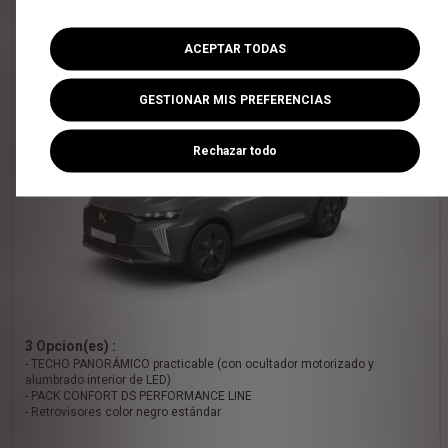
Combustible : Diésel
ENTREGA INMEDIATA
ACEPTAR TODAS
GESTIONAR MIS PREFERENCIAS
Rechazar todo
3 Opcion(es) :
- TECHO PANORÁMICO practicable (con ocultador motorizado y
alumbrado interior de LED)
- PACK CONFORT DS PERFORMANCE LINE
- Retrovisores color negro estándar