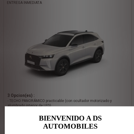
ENTREGA INMEDIATA
3 Opcion(es) :
- TECHO PANORÁMICO practicable (con ocultador motorizado y
alumbrado interior de LED)
- PACK CONFORT DS PERFORMANCE LINE
- Retrovisores color negro estándar
BIENVENIDO A DS
AUTOMOBILES
(1)
53.476 €
IVA INCLUÍDO