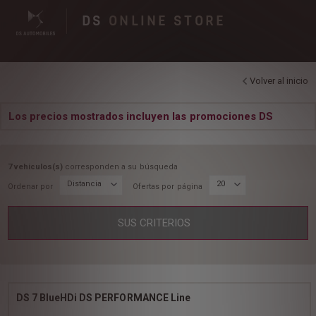
DS
ONLINE STORE
Volver al inicio
Los precios mostrados incluyen las promociones DS
7 vehiculos(s)
corresponden a su búsqueda
Distancia
20
Ordenar por
Ofertas por página
SUS CRITERIOS
DS 7 BlueHDi DS PERFORMANCE Line