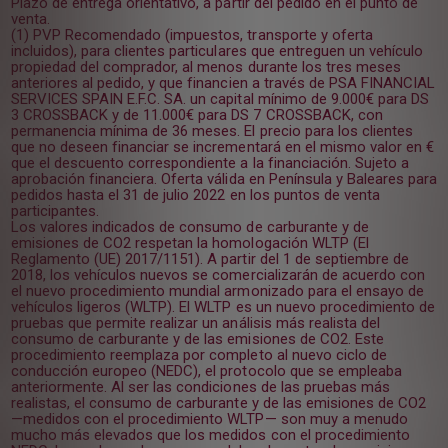
Plazo de entrega orientativo, a partir del pedido en el punto de
venta.
(1) PVP Recomendado (impuestos, transporte y oferta
incluidos), para clientes particulares que entreguen un vehículo
propiedad del comprador, al menos durante los tres meses
anteriores al pedido, y que financien a través de PSA FINANCIAL
SERVICES SPAIN E.F.C. SA. un capital mínimo de 9.000€ para DS
3 CROSSBACK y de 11.000€ para DS 7 CROSSBACK, con
permanencia mínima de 36 meses. El precio para los clientes
que no deseen financiar se incrementará en el mismo valor en €
que el descuento correspondiente a la financiación. Sujeto a
aprobación financiera. Oferta válida en Península y Baleares para
pedidos hasta el 31 de julio 2022 en los puntos de venta
participantes.
Los valores indicados de consumo de carburante y de
emisiones de CO2 respetan la homologación WLTP (El
Reglamento (UE) 2017/1151). A partir del 1 de septiembre de
2018, los vehículos nuevos se comercializarán de acuerdo con
el nuevo procedimiento mundial armonizado para el ensayo de
vehículos ligeros (WLTP). El WLTP es un nuevo procedimiento de
pruebas que permite realizar un análisis más realista del
consumo de carburante y de las emisiones de CO2. Este
procedimiento reemplaza por completo al nuevo ciclo de
conducción europeo (NEDC), el protocolo que se empleaba
anteriormente. Al ser las condiciones de las pruebas más
realistas, el consumo de carburante y de las emisiones de CO2
—medidos con el procedimiento WLTP— son muy a menudo
mucho más elevados que los medidos con el procedimiento