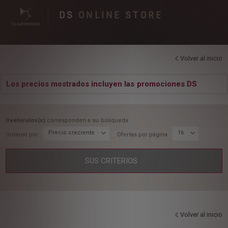
DS
ONLINE STORE
Volver al inicio
Los precios mostrados incluyen las promociones DS
0 vehiculos(s)
corresponden a su búsqueda
Precio creciente
16
Ordenar por
Ofertas por página
SUS CRITERIOS
Utilizamos cookies y/u otras herramientas de seguimiento (las “Herramientas”)
Volver al inicio
para garantizar que disfrutes de la mejor experiencia posible en nuestro sitio