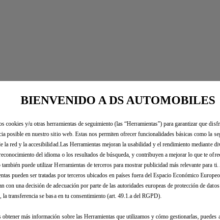
BIENVENIDO A DS AUTOMOBILES
os cookies y/u otras herramientas de seguimiento (las “Herramientas”) para garantizar que disfr
cia posible en nuestro sitio web. Estas nos permiten ofrecer funcionalidades básicas como la se
de la red y la accesibilidad.Las Herramientas mejoran la usabilidad y el rendimiento mediante di
reconocimiento del idioma o los resultados de búsqueda, y contribuyen a mejorar lo que te ofr
b también puede utilizar Herramientas de terceros para mostrar publicidad más relevante para ti
ntas pueden ser tratadas por terceros ubicados en países fuera del Espacio Económico Europe
an con una decisión de adecuación por parte de las autoridades europeas de protección de dato
, la transferencia se basa en tu consentimiento (art. 49.1.a del RGPD).
s obtener más información sobre las Herramientas que utilizamos y cómo gestionarlas, puedes a