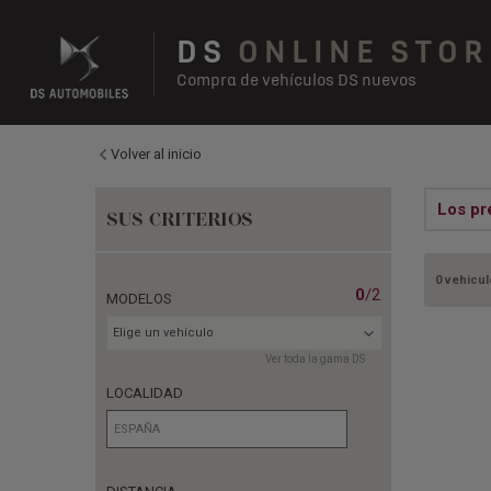
DS
ONLINE STOR
Compra de vehículos DS nuevos
Volver al inicio
Los pr
SUS CRITERIOS
0 vehicul
0
/2
MODELOS
Elige un vehículo
Ver toda la gama DS
LOCALIDAD