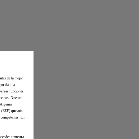
utes de la mejor
guridad, la
versas funciones,
ecemos. Nuestro
. Algunas
o (EEE) que aún
s competentes. En
cceder a nuestra