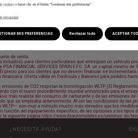
de cookies
o hacer clic en el botón “Gestionar mis preferencias”.
de privacidad
ESTIONAR MIS PREFERENCIAS
Rechazar todo
ACEPTAR TO
punto de venta.
incluidos), para clientes particulares que entreguen un vehículo pr
s de PSA FINANCIAL SERVICES SPAIN E.F.C. SA. un capital mínimo de
recio para los clientes que no deseen financiar se incrementará e
 financiera. Oferta válida en Península y Baleares para pedidos hasta
 emisiones de CO2 respetan la homologación WLTP (El Reglamento (U
uerdo con el nuevo procedimiento mundial armonizado para el ensayo
lisis más realista del consumo de carburante y de las emisiones d
lo que se empleaba anteriormente. Al ser las condiciones de las pr
to WLTP— son muy a menudo mucho más elevados que los medidos 
en función del equipamiento específico, de las opciones y los tipo
 la siguiente página
https://www.dsautomobiles.es/universo-ds/tecn
¿NECESITA AYUDA?
SI