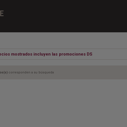
E
ecios mostrados incluyen las promociones DS
os(s)
corresponden a su búsqueda