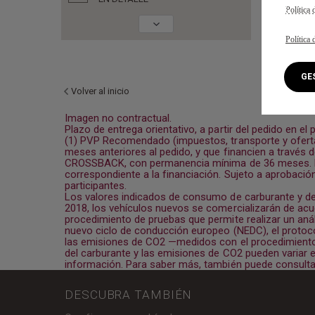
Política 
Política 
G
Volver al inicio
Imagen no contractual.
Plazo de entrega orientativo, a partir del pedido en el 
(1) PVP Recomendado (impuestos, transporte y oferta 
meses anteriores al pedido, y que financien a travé
CROSSBACK, con permanencia mínima de 36 meses. El p
correspondiente a la financiación. Sujeto a aprobación
participantes.
Los valores indicados de consumo de carburante y de
2018, los vehículos nuevos se comercializarán de ac
procedimiento de pruebas que permite realizar un aná
nuevo ciclo de conducción europeo (NEDC), el protoco
las emisiones de CO2 —medidos con el procedimien
del carburante y las emisiones de CO2 pueden variar 
información. Para saber más, también puede consultar
DESCUBRA TAMBIÉN