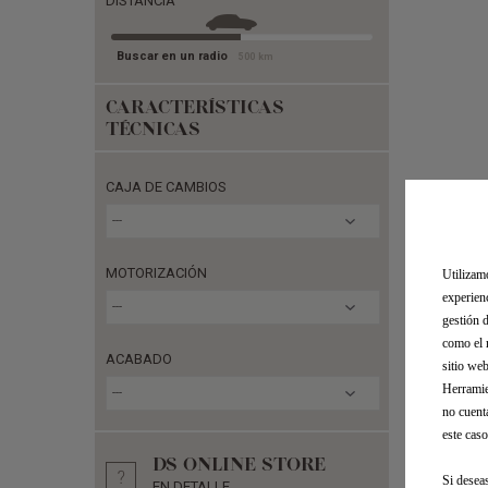
DISTANCIA
Buscar en un radio
500
km
CARACTERÍSTICAS
TÉCNICAS
CAJA DE CAMBIOS
---
MOTORIZACIÓN
Utilizam
experien
---
gestión 
como el 
ACABADO
sitio we
Herramie
---
no cuent
este caso
DS ONLINE STORE
Si desea
EN DETALLE