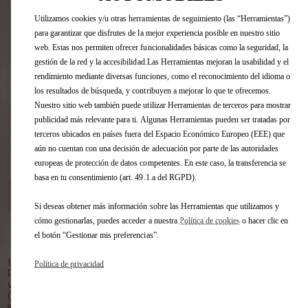
Estime, sin compromiso, la tasación de
Utilizamos cookies y/u otras herramientas de seguimiento (las “Herramientas”)
su vehículo en pocos clics sin importar
para garantizar que disfrutes de la mejor experiencia posible en nuestro sitio
la marca.
web. Estas nos permiten ofrecer funcionalidades básicas como la seguridad, la
gestión de la red y la accesibilidad.Las Herramientas mejoran la usabilidad y el
rendimiento mediante diversas funciones, como el reconocimiento del idioma o
los resultados de búsqueda, y contribuyen a mejorar lo que te ofrecemos.
Nuestro sitio web también puede utilizar Herramientas de terceros para mostrar
publicidad más relevante para ti. Algunas Herramientas pueden ser tratadas por
terceros ubicados en países fuera del Espacio Económico Europeo (EEE) que
aún no cuentan con una decisión de adecuación por parte de las autoridades
VER ESTE COCHE
europeas de protección de datos competentes. En este caso, la transferencia se
basa en tu consentimiento (art. 49.1.a del RGPD).
DS STORE GUADALAJARA
[53 km]
C/ TRAFALGAR, 30 19004 GUADALAJARA
Si deseas obtener más información sobre las Herramientas que utilizamos y
cómo gestionarlas, puedes acceder a nuestra
Política de cookies
o hacer clic en
el botón “Gestionar mis preferencias”.
Volver al inicio
Imagen no contractual.
Política de privacidad
Plazo de entrega orientativo, a partir del pedido en el punto de
venta.
(1) PVP Recomendado (impuestos, transporte y oferta
incluidos), para clientes particulares que entreguen un vehículo