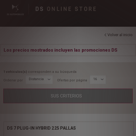
DS
ONLINE STORE
Volver al inicio
Los precios mostrados incluyen las promociones DS
1 vehiculos(s)
corresponden a su búsqueda
Distancia
16
Ordenar por
Ofertas por página
SUS CRITERIOS
DS 7 PLUG-IN HYBRID 225 PALLAS