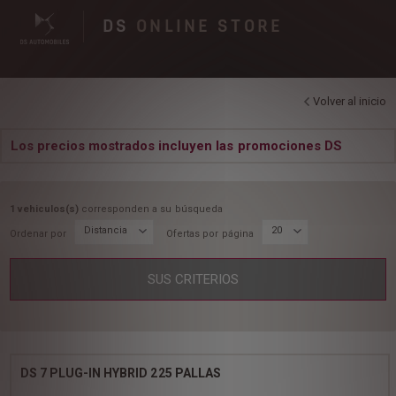
DS
ONLINE STORE
Volver al inicio
Los precios mostrados incluyen las promociones DS
1 vehiculos(s)
corresponden a su búsqueda
Distancia
20
Ordenar por
Ofertas por página
SUS CRITERIOS
DS 7 PLUG-IN HYBRID 225 PALLAS