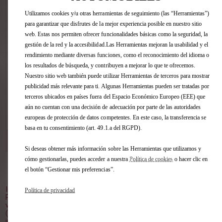
Estime, sin compromiso, la tasación de
Utilizamos cookies y/u otras herramientas de seguimiento (las “Herramientas”)
su vehículo en pocos clics sin importar
para garantizar que disfrutes de la mejor experiencia posible en nuestro sitio
la marca.
web. Estas nos permiten ofrecer funcionalidades básicas como la seguridad, la
gestión de la red y la accesibilidad.Las Herramientas mejoran la usabilidad y el
rendimiento mediante diversas funciones, como el reconocimiento del idioma o
los resultados de búsqueda, y contribuyen a mejorar lo que te ofrecemos.
Nuestro sitio web también puede utilizar Herramientas de terceros para mostrar
publicidad más relevante para ti. Algunas Herramientas pueden ser tratadas por
terceros ubicados en países fuera del Espacio Económico Europeo (EEE) que
aún no cuentan con una decisión de adecuación por parte de las autoridades
VER ESTE COCHE
europeas de protección de datos competentes. En este caso, la transferencia se
basa en tu consentimiento (art. 49.1.a del RGPD).
DS STORE GUADALAJARA
[53 km]
C/ TRAFALGAR, 30 19004 GUADALAJARA
Si deseas obtener más información sobre las Herramientas que utilizamos y
cómo gestionarlas, puedes acceder a nuestra
Política de cookies
o hacer clic en
el botón “Gestionar mis preferencias”.
Volver al inicio
Imagen no contractual.
Política de privacidad
Plazo de entrega orientativo, a partir del pedido en el punto de
venta.
(1) PVP Recomendado (impuestos, transporte y oferta
incluidos), para clientes particulares que entreguen un vehículo