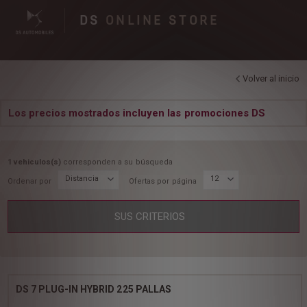
DS
ONLINE STORE
Volver al inicio
Los precios mostrados incluyen las promociones DS
1 vehiculos(s)
corresponden a su búsqueda
Distancia
12
Ordenar por
Ofertas por página
SUS CRITERIOS
DS 7 PLUG-IN HYBRID 225 PALLAS