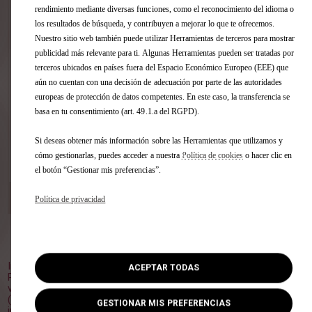
rendimiento mediante diversas funciones, como el reconocimiento del idioma o
Estime, sin compromiso, la tasación de
su vehículo en pocos clics sin importar
los resultados de búsqueda, y contribuyen a mejorar lo que te ofrecemos.
la marca.
Nuestro sitio web también puede utilizar Herramientas de terceros para mostrar
publicidad más relevante para ti. Algunas Herramientas pueden ser tratadas por
terceros ubicados en países fuera del Espacio Económico Europeo (EEE) que
aún no cuentan con una decisión de adecuación por parte de las autoridades
europeas de protección de datos competentes. En este caso, la transferencia se
basa en tu consentimiento (art. 49.1.a del RGPD).
Si deseas obtener más información sobre las Herramientas que utilizamos y
cómo gestionarlas, puedes acceder a nuestra
Política de cookies
o hacer clic en
VER ESTE COCHE
el botón “Gestionar mis preferencias”.
DS STORE GUADALAJARA
[53 km]
Política de privacidad
C/ TRAFALGAR, 30 19004 GUADALAJARA
Volver al inicio
Imagen no contractual.
ACEPTAR TODAS
Plazo de entrega orientativo, a partir del pedido en el punto de
venta.
(1) PVP Recomendado (impuestos, transporte y oferta
GESTIONAR MIS PREFERENCIAS
incluidos), para clientes particulares que entreguen un vehículo