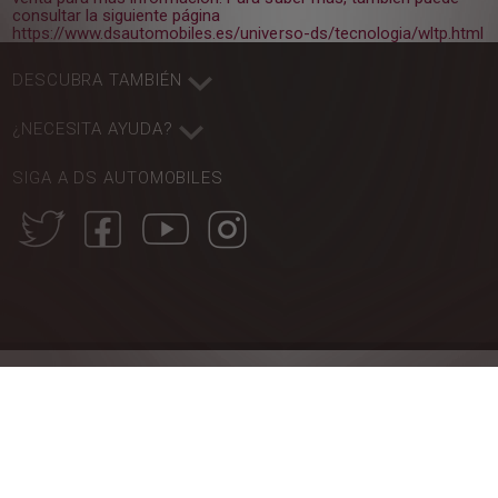
consultar la siguiente página
https://www.dsautomobiles.es/universo-ds/tecnologia/wltp.html
DESCUBRA TAMBIÉN
¿NECESITA AYUDA?
SIGA A DS AUTOMOBILES
DS Certified
DS Automobiles
Condiciones generales de uso
Cookies