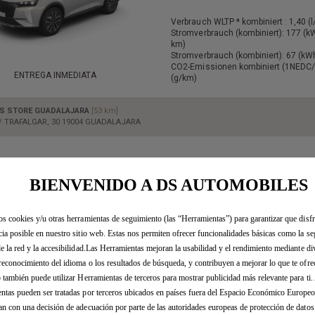
Verbrauch WLTP * kombiniert : 1,40 (
Stromverbrauch (kombiniert): 177 (
km)
Stromverbrauch (kombiniert): 67 (k
CO2-Emissionen kombiniert (1NEDC/
ENTREGA INMEDIATA
(g/km)
S STORE GUADALAJARA
[53 km]
/ TRAFALGAR, 30 19004 GUADALAJARA
BIENVENIDO A DS AUTOMOBILES
os cookies y/u otras herramientas de seguimiento (las “Herramientas”) para garantizar que disfr
cia posible en nuestro sitio web. Estas nos permiten ofrecer funcionalidades básicas como la se
de la red y la accesibilidad.Las Herramientas mejoran la usabilidad y el rendimiento mediante di
reconocimiento del idioma o los resultados de búsqueda, y contribuyen a mejorar lo que te ofr
b también puede utilizar Herramientas de terceros para mostrar publicidad más relevante para ti
ntas pueden ser tratadas por terceros ubicados en países fuera del Espacio Económico Europe
an con una decisión de adecuación por parte de las autoridades europeas de protección de dato