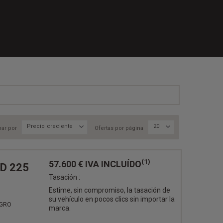
Precio creciente
20
ar por
Ofertas por página
(1)
57.600 €
IVA INCLUÍDO
ID 225
Tasación :
Estime, sin compromiso, la tasación de
su vehículo en pocos clics sin importar la
EGRO
marca.