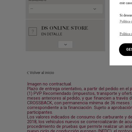
este caso
---
Si desea
Política 
DS ONLINE STORE
Política 
EN DETALLE
G
Volver al inicio
Imagen no contractual.
Plazo de entrega orientativo, a partir del pedido en el 
(1) PVP Recomendado (impuestos, transporte y oferta 
meses anteriores al pedido, y que financien a travé
CROSSBACK, con permanencia mínima de 36 meses. El p
correspondiente a la financiación. Sujeto a aprobación
participantes.
Los valores indicados de consumo de carburante y de
2018, los vehículos nuevos se comercializarán de ac
procedimiento de pruebas que permite realizar un aná
nuevo ciclo de conducción europeo (NEDC), el protoco