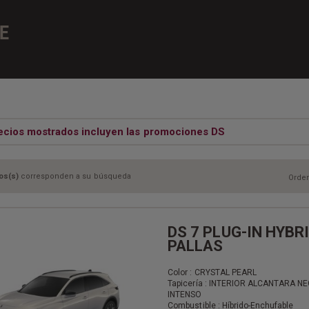
E
ecios mostrados incluyen las promociones DS
os(s)
corresponden a su búsqueda
Orden
DS 7 PLUG-IN HYBR
PALLAS
Color : CRYSTAL PEARL
Tapicería : INTERIOR ALCANTARA N
INTENSO
Combustible : Híbrido-Enchufable