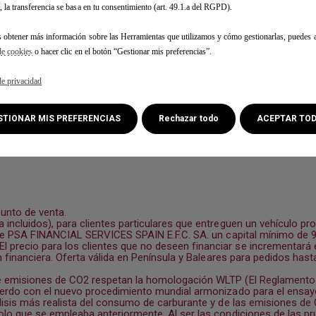
, la transferencia se basa en tu consentimiento (art. 49.1.a del RGPD).
s obtener más información sobre las Herramientas que utilizamos y cómo gestionarlas, puedes a
de cookies
o hacer clic en el botón “Gestionar mis preferencias”.
de privacidad
ESTIONAR MIS PREFERENCIAS
Rechazar todo
ACEPTAR TO
punto de venta.
incluidos), para clientes particulares que entreguen un vehículo pr
s de PSA FINANCIAL SERVICES SPAIN E.F.C. SA. un capital mínimo de
recio para los clientes que no deseen financiar se incrementará e
 financiera. Oferta válida en Península y Baleares para pedidos hasta
 emisiones de CO2 respetan la homologación WLTP (El Reglamento (U
uerdo con el nuevo procedimiento mundial armonizado para el ensayo
lisis más realista del consumo de carburante y de las emisiones d
lo que se empleaba anteriormente. Al ser las condiciones de las pr