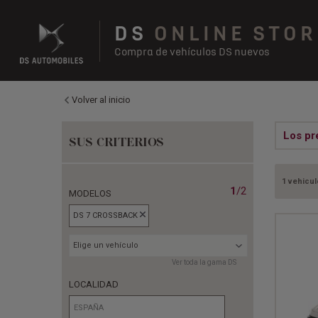
DS
ONLINE STOR
Compra de vehículos DS nuevos
Volver al inicio
Los pr
SUS CRITERIOS
1 vehicul
1
/2
MODELOS
DS 7 CROSSBACK
Elige un vehículo
Ver toda la gama DS
LOCALIDAD