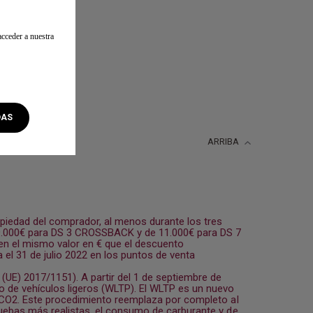
cceder a nuestra
DAS
ARRIBA
opiedad del comprador, al menos durante los tres
 9.000€ para DS 3 CROSSBACK y de 11.000€ para DS 7
n el mismo valor en € que el descuento
 el 31 de julio 2022 en los puntos de venta
E) 2017/1151). A partir del 1 de septiembre de
 de vehículos ligeros (WLTP). El WLTP es un nuevo
e CO2. Este procedimiento reemplaza por completo al
uebas más realistas, el consumo de carburante y de