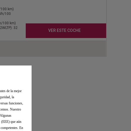
l/100 km)
kWh/100
Wh/100 km)
2WLTP): 32
VER ESTE COCHE
utes de la mejor
guridad, la
versas funciones,
ecemos. Nuestro
. Algunas
o (EEE) que aún
s competentes. En