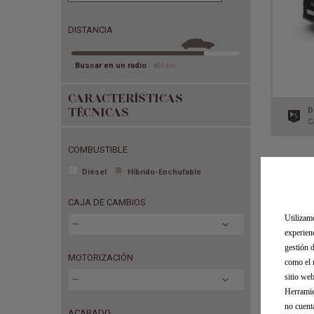
DISTANCIA
Buscar en un radio
800
km
CARACTERÍSTICAS
TÉCNICAS
D
C
COMBUSTIBLE
Diésel
Híbrido-Enchufable
CAJA DE CAMBIOS
Utilizam
---
experien
gestión 
MOTORIZACIÓN
como el 
sitio we
---
Herramie
no cuent
ACABADO