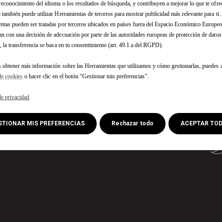
á en mantenimiento en est
reconocimiento del idioma o los resultados de búsqueda, y contribuyen a mejorar lo que te ofr
momemtos.
b también puede utilizar Herramientas de terceros para mostrar publicidad más relevante para ti
ntas pueden ser tratadas por terceros ubicados en países fuera del Espacio Económico Europe
an con una decisión de adecuación por parte de las autoridades europeas de protección de dato
ede contactar con nosotros y pedir su oferta aquí:
, la transferencia se basa en tu consentimiento (art. 49.1.a del RGPD).
CONTACTE CON NOSOTROS
s obtener más información sobre las Herramientas que utilizamos y cómo gestionarlas, puedes a
de cookies
o hacer clic en el botón “Gestionar mis preferencias”.
de privacidad
¿NECESITA AYUDA?
SI
ESTIONAR MIS PREFERENCIAS
Rechazar todo
ACEPTAR TO
Puntos de venta