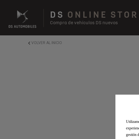
DS
ONLINE STOR
Compra de vehículos DS nuevos
VOLVER AL INICIO
Utilizam
Lo 
experien
gestión 