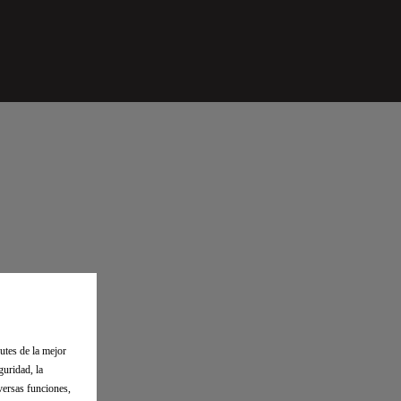
utes de la mejor
RE
guridad, la
versas funciones,