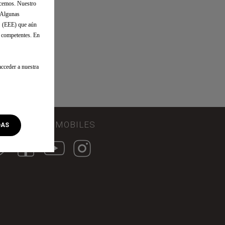
os
ecemos. Nuestro
. Algunas
o (EEE) que aún
s competentes. En
cceder a nuestra
GA A DS AUTOMOBILES
DAS