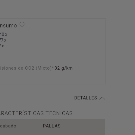
nsumo
,40 x
77 x
7 x
isiones de CO2 (Mixto)*
32
g/km
DETALLES
ARACTERÍSTICAS TÉCNICAS
cabado
PALLAS