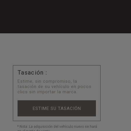
Tasación :
Estime, sin compromiso, la
tasación de su vehículo en pocos
clics sin importar la marca.
ESTIME SU TASACIÓN
* Nota: La adquisición del vehículo nuevo se hará