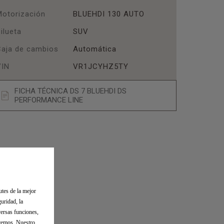
Motorización
BLUEHDI 130 AUTO
ilueta
SUV
Caja de cambios
Automática
VIN
VR1JCYHZ5TY
FICHA TÉCNICA DS 7 BLUEHDI DS
PERFORMANCE LINE
utes de la mejor
uridad, la
versas funciones,
ecemos. Nuestro