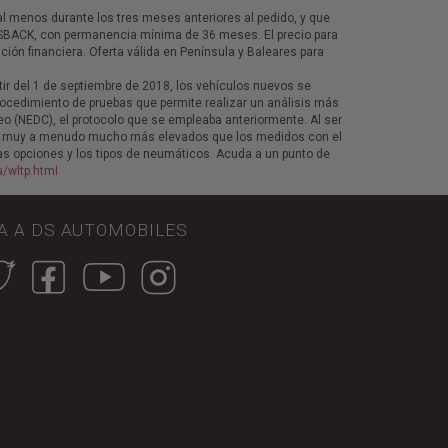
al menos durante los tres meses anteriores al pedido, y que
SSBACK, con permanencia mínima de 36 meses. El precio para
ción financiera. Oferta válida en Península y Baleares para
r del 1 de septiembre de 2018, los vehículos nuevos se
ocedimiento de pruebas que permite realizar un análisis más
o (NEDC), el protocolo que se empleaba anteriormente. Al ser
on muy a menudo mucho más elevados que los medidos con el
as opciones y los tipos de neumáticos. Acuda a un punto de
/wltp.html
A A DS AUTOMOBILES