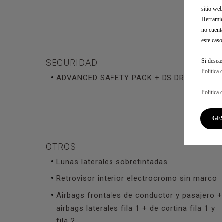
sitio we
Herramie
no cuent
este caso
Si desea
SEGURIDAD
Política 
ADVANCED SAFETY PACK + DS DRIVE ASSI
Política 
G
OTROS
Lunas laterales sobretintadas
Retrovisor interior electrocromo sin marco
Airbags frontales de conductor y pasajero +
airbags laterales fila 1 + de cortina fila 1 y
fila 2