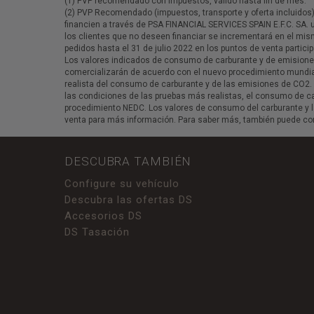
(1) PVP recomendado con impuestos, válido hasta fin de mes.
(2) PVP Recomendado (impuestos, transporte y oferta incluidos),
financien a través de PSA FINANCIAL SERVICES SPAIN E.F.C. SA
los clientes que no deseen financiar se incrementará en el mism
pedidos hasta el 31 de julio 2022 en los puntos de venta partici
Los valores indicados de consumo de carburante y de emisiones
comercializarán de acuerdo con el nuevo procedimiento mundial
realista del consumo de carburante y de las emisiones de CO2.
las condiciones de las pruebas más realistas, el consumo de
procedimiento NEDC. Los valores de consumo del carburante y l
venta para más información. Para saber más, también puede con
DESCUBRA TAMBIÉN
Configure su vehículo
Descubra las ofertas DS
Accesorios DS
DS Tasación