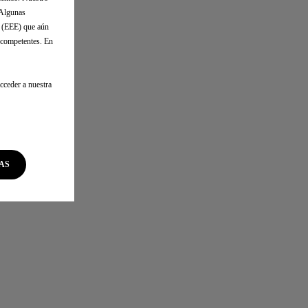
 Algunas
o (EEE) que aún
s competentes. En
cceder a nuestra
AS