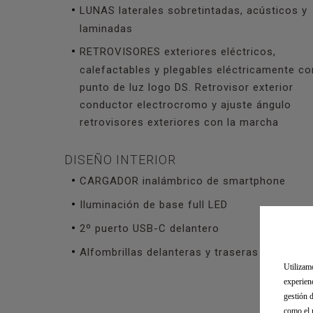
LUNAS laterales sobretintadas, acústicos y
laminadas
RETROVISORES exteriores eléctricos,
calefactables y plegables eléctricamente co
punto de luz logo DS. Retrovisor exterior
conductor electrocromo y ajuste ángulo
retrovisores exteriores con la marcha
DISEÑO INTERIOR
CARGADOR inalámbrico de smartphone
Iluminación de base full LED
2º puerto USB-C delantero
Alfombrillas delanteras y traseras
Utilizam
experien
gestión 
como el 