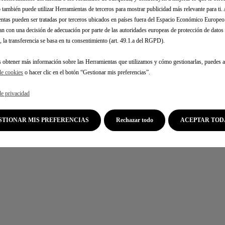
lumbar neumático
b también puede utilizar Herramientas de terceros para mostrar publicidad más relevante para ti.
ntas pueden ser tratadas por terceros ubicados en países fuera del Espacio Económico Europe
PORTÓN TRASERO motorizado brazos
an con una decisión de adecuación por parte de las autoridades europeas de protección de dato
cargados
, la transferencia se basa en tu consentimiento (art. 49.1.a del RGPD).
s obtener más información sobre las Herramientas que utilizamos y cómo gestionarlas, puedes a
INFOENTRETENIMIENTO
de cookies
o hacer clic en el botón “Gestionar mis preferencias”.
ST
DS IRIS SYSTEM con navegación conectada
3D y Android Auto y Apple Carplay
de privacidad
inalámbricos
ESTIONAR MIS PREFERENCIAS
Rechazar todo
ACEPTAR TOD
PACK CONNECT PLUS (3 años sin coste)