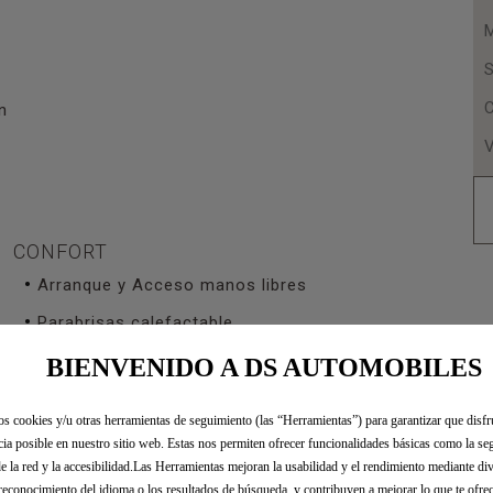
S
n
CONFORT
Arranque y Acceso manos libres
Parabrisas calefactable
Asientos delanteros calefactables. Implica
BIENVENIDO A DS AUTOMOBILES
Parabrisas calefactable
os cookies y/u otras herramientas de seguimiento (las “Herramientas”) para garantizar que disfr
Pack ASIENTOS Eléctricos: asientos
cia posible en nuestro sitio web. Estas nos permiten ofrecer funcionalidades básicas como la seg
delanteros regulables eléctricamente +
de la red y la accesibilidad.Las Herramientas mejoran la usabilidad y el rendimiento mediante di
asiento conductor con memoria y reglaje
reconocimiento del idioma o los resultados de búsqueda, y contribuyen a mejorar lo que te ofr