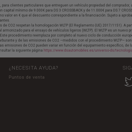
 para clientes particulares que entreguen un vehículo propiedad del comprador, 
. un capital mínimo de 9.000€ para DS 3 CROSSBACK y de 11.000€ para DS 7 CRO
o valor en € que el descuento correspondiente a la financiación. Sujeto a aproba
pantes.
 de CO2 respetan la homologación WLTP (El Reglamento (UE) 2017/1151). A parti
 armonizado para el ensayo de vehículos ligeros (WLTP). El WLTP es un nuevo pr
 Este procedimiento reemplaza por completo al nuevo ciclo de conducción europe
 carburante y de las emisiones de CO2 —medidos con el procedimiento WLTP— s
as emisiones de CO2 pueden variar en función del equipamiento específico, de l
sultar la siguiente página
https://www.dsautomobiles.es/universo-ds/tecnologia
¿NECESITA AYUDA?
SIG
Puntos de venta