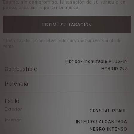
Estime, sin compromiso, la tasación de su vehículo en
pocos clics sin importar la marca.
ESTIME SU TASACIÓN
* Nota: La adquisición del vehículo nuevo se hará en el punto de
venta.
Híbrido-Enchufable
PLUG-IN
Combustible
HYBRID 225
Potencia
Estilo
Exterior
CRYSTAL PEARL
Interior
INTERIOR ALCANTARA
NEGRO INTENSO